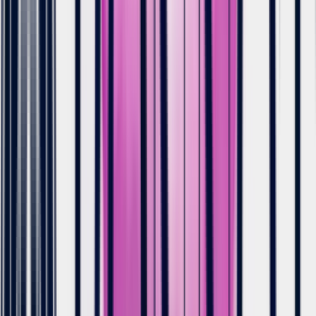
Bewertung basierend auf 100 Kundenrezensionen