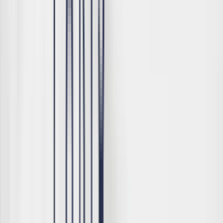
marielle frances
vor 4 Monaten
Une très belle rencontre autour d'une belle Pierre, merci à Bastien et
François pour leur accueil! A très bientôt pour l'achat de nouvelles
pierres!
5
/5
Yac ine