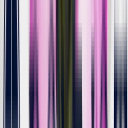
Spinell
Blauer Spinell
Rosaspinell