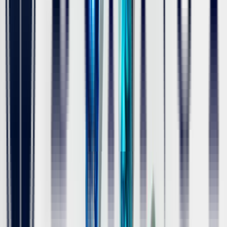
€1,416
inkl. MwSt.
Roter Spinell im Emerald Cut, 1,09 ct
Spinel
·
Burma
·
Eye-Clean
€2,940
inkl. MwSt.
Roter Spinell im Kissencut, 2,24 ct
Spinel
€13,116
inkl. MwSt.
Blauer Spinell Rechteck 1,03 ct
Spinel
·
Madagascar
·
Eye-Clean