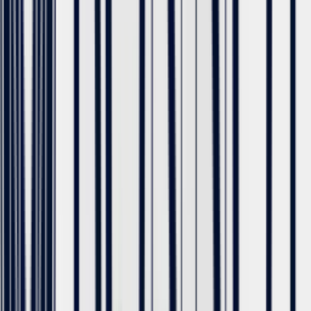
€588
inkl. MwSt.