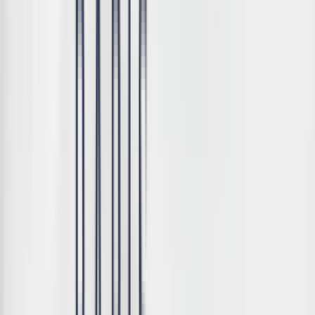
Excellente expérience avec Bastien pour la conception de notre
bague de fiançailles sur mesure. Il a été disponible, les échanges ont
été fluides et efficaces. La conception de la bague a été rapide, elle
est magnifique et correspond exactement à ce que nous voulions.
Nous recommandons fortement Bonnot pour son expertise, mais
aussi son sens de l'écoute.
5
/5
JFL lancelier
vor 4 Monaten
Très professionnels.un service impeccable une belle offre de bijoux
de très grande qualité
5
/5