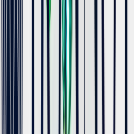
Blauer Spinell im Quadratschliff, 0,90
ct
Spinel
·
Included
€900
inkl. MwSt.
Rechteckiger Spinell 1,71 ct
Spinel
€420
inkl. MwSt.