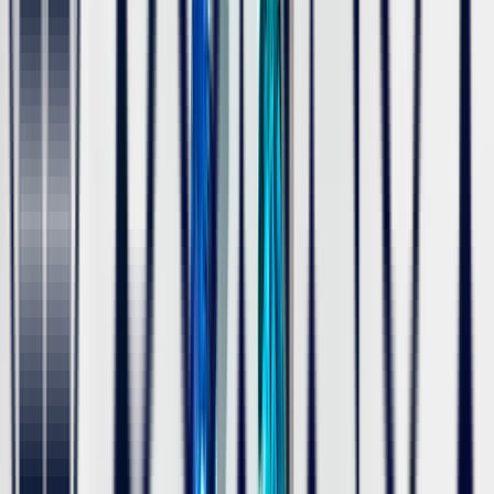
Rosafarbener Ovaler Spinell 1,56ct
Spinel
·
Slightly-Included
€2,550
inkl. MwSt.
Blauer Spinell Kissen 1,83 ct
Spinel
·
Madagascar
·
Eye-Clean
€852
inkl. MwSt.
Blauer Spinell Kissenschliff 1,31 ct
Spinel
·
Madagascar
·
Eye-Clean