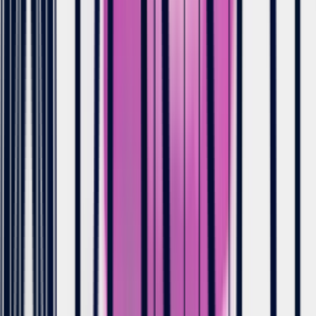
Zahlreiche Kunden auf der ganzen Welt vertrauen uns
Bewertungen lesen
Pinker Spinell Oval 2,07 ct
Spinel
·
Tanzania
€14,364
inkl. MwSt.
Rosafarbener Spinell im
Rechteckschliff, 2,15 ct
Spinel
·
Tanzania
€14,928
inkl. MwSt.