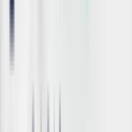
Hunderte von Kunden weltweit vertrauen uns
Hervorragend
5
/5
Sophie Vincent
vor 5 Monaten
J'ai contacté la bijouterie Bonnot car je souhaitais un saphir
Padparadscha, qui est assez rare. Toute la transaction a été faite à
distance et s'est très bien passée. Ils sont très professionnels, à
l'écoute et très sympathiques. J'ai reçu ma bague et elle correspond
tout à fait à ma demande. Merci beaucoup 😋
5
/5