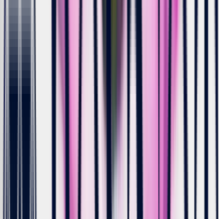
Rosafarbener Spinell im
Kissenschliff, 2,02 ct
Spinel
·
Tanzania
€14,028
inkl. MwSt.
Rosaner Spinell Oval 1,59 ct
Spinel
·
Tanzania
€11,040
inkl. MwSt.
Rosaner Spinell Oval 1,78 ct