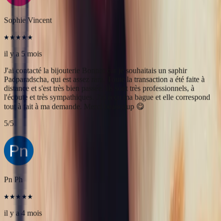
l'écoute et très sympathiques. J'ai reçu ma bague et elle correspond
tout à fait à ma demande. Merci beaucoup 😋
5
/5
Pn Ph
il y a 4 mois
Excellente expérience avec Bastien pour la conception de notre
bague de fiançailles sur mesure. Il a été disponible, les échanges ont
été fluides et efficaces. La conception de la bague a été rapide, elle
est magnifique et correspond exactement à ce que nous voulions.
Nous recommandons fortement Bonnot pour son expertise, mais
aussi son sens de l'écoute.
5
/5