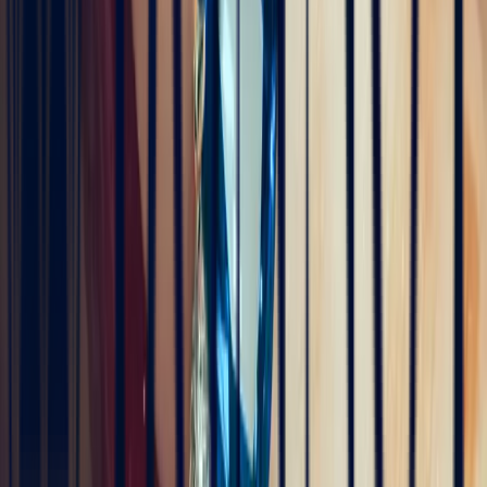
5
/5
Alex
il y a 4 mois
Une très belle maison qui allie savoir-faire et excellence du service.
L’expérience client est fluide, rapide et d’une grande transparence.
Merci à Bonnot Joaillerie pour cet accompagnement de qualité.
5
/5
Christine Petit
5
/5