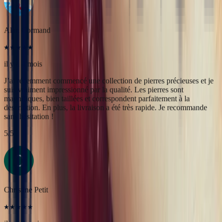
magnifiques, bien taillées et correspondent parfaitement à la
description. En plus, la livraison a été très rapide. Je recommande
sans hésitation !
5
/5
Christine Petit
il y a 4 mois
Bastien est à la fois très sympathique et très professionnel. J'ai été
très bien reçue, le contact et la communication sont faciles. J'ai fait
transformer une marguerite en bague plus moderne et je suis ravie
du résultat.
5
/5