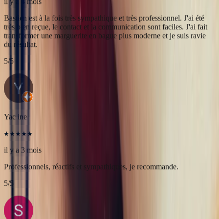
Yac ine
il y a 3 mois
Professionnels, réactifs et sympathiques, je recommande.
5
/5
Sophie Vincent
il y a 5 mois
J'ai contacté la bijouterie Bonnot car je souhaitais un saphir
Padparadscha, qui est assez rare. Toute la transaction a été faite à
distance et s'est très bien passée. Ils sont très professionnels, à