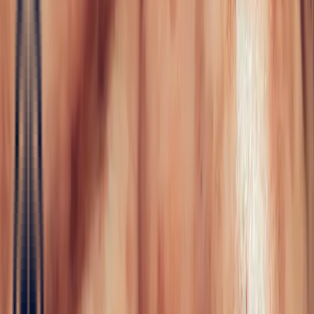
Joaillerie
Toute la joaillerie
Fiançailles
Saphir
Émeraude
Rubis
Color
Blossom
Mini Color Blossom
Sur mesure
Réalisations
Maison Bonnot
Langue
FR
/
Devise
✦
Studio Bonnot