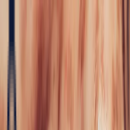
Pierres précieuses
Pierres précieuses
Toutes les pierres précieuses
Saphir
Rubis
Emeraude
Aigue-
Marine
Alexandrite
Grenat
Sourcing
Spinelle
Tanzanite
Tourmaline
Joaillerie