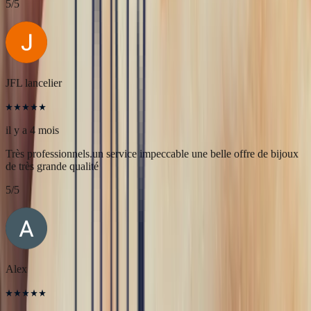
il y a 4 mois
L'adresse parfaite ! Bastien a été très à l'écoute, très bonne
communication et très réactif ! Et leurs pierres sont superbes
5
/5
JFL lancelier
il y a 4 mois
Très professionnels.un service impeccable une belle offre de bijoux
de très grande qualité
5
/5