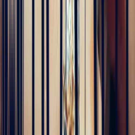
il y a 5 mois
J'ai contacté la bijouterie Bonnot car je souhaitais un saphir
Padparadscha, qui est assez rare. Toute la transaction a été faite à
distance et s'est très bien passée. Ils sont très professionnels, à
l'écoute et très sympathiques. J'ai reçu ma bague et elle correspond
tout à fait à ma demande. Merci beaucoup 😋
5
/5
Célia Gastel
il y a 4 mois
L'adresse parfaite ! Bastien a été très à l'écoute, très bonne
communication et très réactif ! Et leurs pierres sont superbes
5
/5