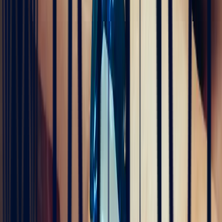
il y a 4 mois
Très professionnels.un service impeccable une belle offre de bijoux
de très grande qualité
5
/5
Alan Cormand
il y a 4 mois
J’ai récemment commencé une collection de pierres précieuses et je
suis vraiment impressionné par la qualité. Les pierres sont
magnifiques, bien taillées et correspondent parfaitement à la
description. En plus, la livraison a été très rapide. Je recommande
sans hésitation !