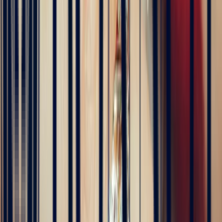
Explorer
Pierres précieuses
Bagues de fiançailles
Bagues de fiançailles
Saphir
Bagues de fiançailles Émeraude
5
/5
Des centaines de clients dans le monde nous font
confiance
Excellent
Note basée sur 79 avis de clients
5
/5
Sophie Vincent