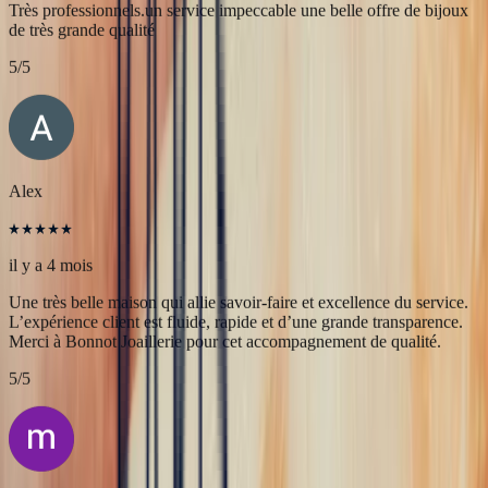
JFL lancelier
il y a 4 mois
Très professionnels.un service impeccable une belle offre de bijoux
de très grande qualité
5
/5
Alex
il y a 4 mois
Une très belle maison qui allie savoir-faire et excellence du service.
L’expérience client est fluide, rapide et d’une grande transparence.
Merci à Bonnot Joaillerie pour cet accompagnement de qualité.