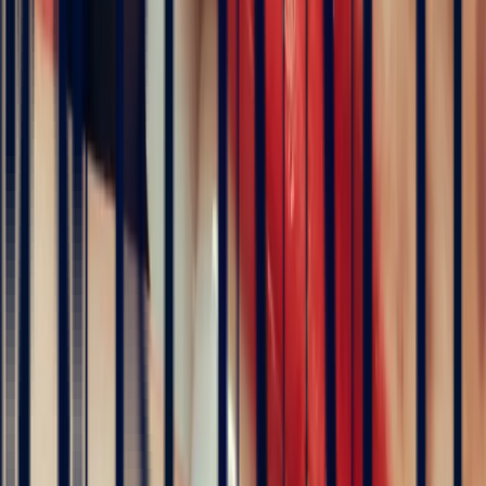
1.1 ct
Madagascar
Eye Clean
5.80 x 5.20 x 4.30 mm
Certificat d’authenticité
London Gem Lab
Inclus
Échanger sur WhatsApp
Ajouter au panier
Prendre rendez-vous
Négociant membre de l’ICA
Bonnot Paris est le seul joaillier français membre de la
prestigieuse association internationale des négociants en
pierres de couleur