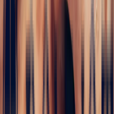
✦
Saphir
5 / 5
Accueil
›
Pierres précieuses
›
Saphir
›
Saphir Jaune Coussin de
1,10ct