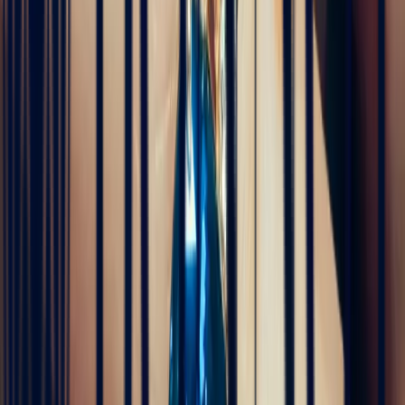
Pn Ph
il y a 4 mois
Excellente expérience avec Bastien pour la conception de notre
bague de fiançailles sur mesure. Il a été disponible, les échanges ont
été fluides et efficaces. La conception de la bague a été rapide, elle
est magnifique et correspond exactement à ce que nous voulions.
Nous recommandons fortement Bonnot pour son expertise, mais
aussi son sens de l'écoute.
5
/5
JFL lancelier