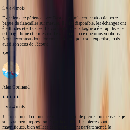
5
/5
Alan Cormand
il y a 4 mois
J’ai récemment commencé une collection de pierres précieuses et je
suis vraiment impressionné par la qualité. Les pierres sont
magnifiques, bien taillées et correspondent parfaitement à la
description. En plus, la livraison a été très rapide. Je recommande
sans hésitation !
5
/5
Christine Petit