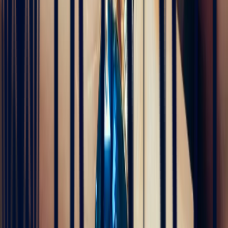
transparente et inspirante, au plus près du métier.
Suivez son aventure ici
Explorer
Pierres précieuses
Bagues de fiançailles
Bagues de fiançailles
Saphir
Bagues de fiançailles Émeraude
5
/5
Des centaines de clients dans le monde nous font
confiance
Excellent
Note basée sur 79 avis de clients
5
/5