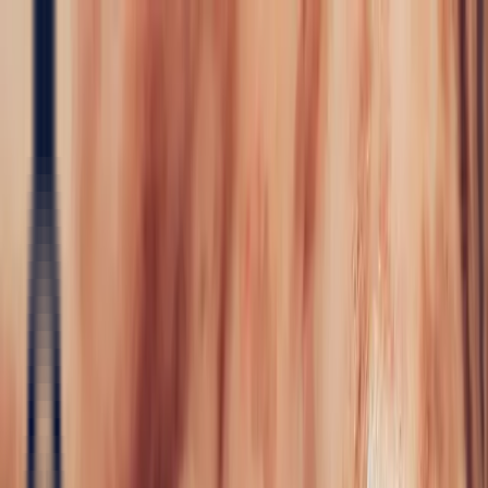
Pierres précieuses
Pierres précieuses
Toutes les pierres précieuses
Saphir
Rubis
Emeraude
Aigue-
Marine
Alexandrite
Grenat
Sourcing
Spinelle
Tanzanite
Tourmaline
Joaillerie