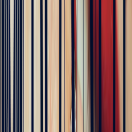
Négociant membre de l’ICA
Bonnot Paris est le seul joaillier français membre de la
prestigieuse association internationale des négociants en
pierres de couleur
Tourmaline Rose Ovale de 3,40ct
tourmaline
Pierres naturelles, exclusives et sans intermédiaire