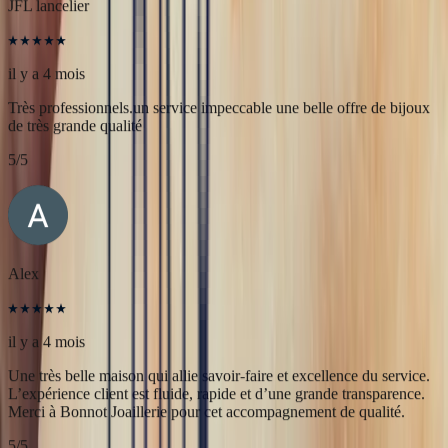
5
/5
JFL lancelier
il y a 4 mois
Très professionnels.un service impeccable une belle offre de bijoux
de très grande qualité
5
/5
Alex