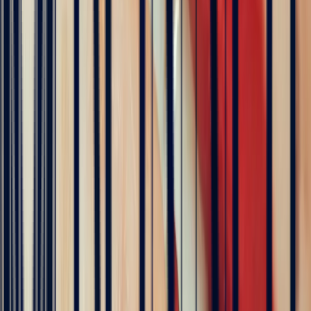
Détail
3.4 ct
Certificat d’authenticité
London Gem Lab
Inclus
Échanger sur WhatsApp
Ajouter au panier
Prendre rendez-vous