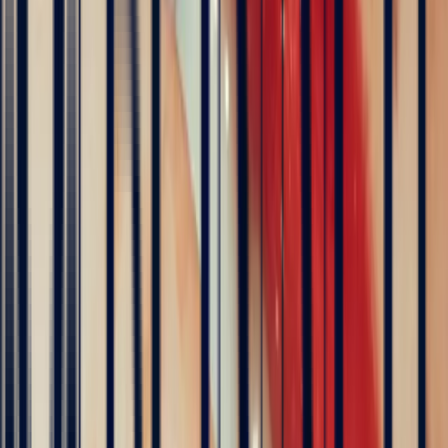
Tourmaline Rose Ovale de
3,40ct
1 692 €
TVA 20 % incluse
Payable en 3X sans frais
Description