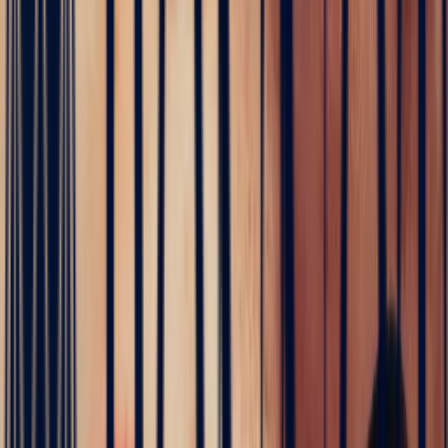
✦
Tourmaline
5 / 5
Accueil
›
Pierres précieuses
›
Tourmaline
›
Tourmaline Rose
Ovale de 3,40ct