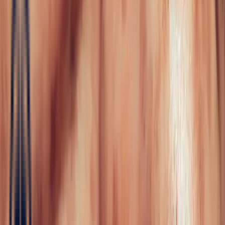
Joaillerie
Toute la joaillerie
Fiançailles
Color Blossom
Mini Color Blossom
Sur mesure
Réalisations
Maison Bonnot
Langue
FR
/
Devise
✦
Studio Bonnot