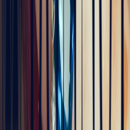
il y a 4 mois
L'adresse parfaite ! Bastien a été très à l'écoute, très bonne
communication et très réactif ! Et leurs pierres sont superbes
5
/5
Pn Ph
il y a 4 mois
Excellente expérience avec Bastien pour la conception de notre
bague de fiançailles sur mesure. Il a été disponible, les échanges ont
été fluides et efficaces. La conception de la bague a été rapide, elle
est magnifique et correspond exactement à ce que nous voulions.
Nous recommandons fortement Bonnot pour son expertise, mais
aussi son sens de l'écoute.