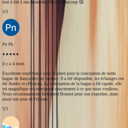
il y a 4 mois
Excellente expérience avec Bastien pour la conception de notre
bague de fiançailles sur mesure. Il a été disponible, les échanges ont
été fluides et efficaces. La conception de la bague a été rapide, elle
est magnifique et correspond exactement à ce que nous voulions.
Nous recommandons fortement Bonnot pour son expertise, mais
aussi son sens de l'écoute.
5
/5
Alan Cormand
il y a 4 mois
J’ai récemment commencé une collection de pierres précieuses et je
suis vraiment impressionné par la qualité. Les pierres sont