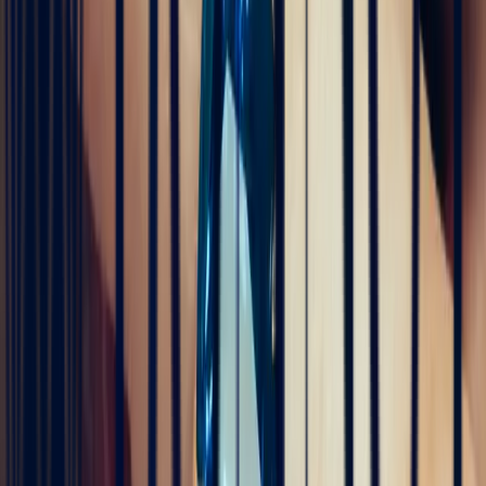
Sophie Vincent
il y a 5 mois
J'ai contacté la bijouterie Bonnot car je souhaitais un saphir
Padparadscha, qui est assez rare. Toute la transaction a été faite à
distance et s'est très bien passée. Ils sont très professionnels, à
l'écoute et très sympathiques. J'ai reçu ma bague et elle correspond
tout à fait à ma demande. Merci beaucoup 😋
5
/5
Célia Gastel