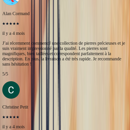
magnifiques, bien taillées et correspondent parfaitement à la
description. En plus, la livraison a été très rapide. Je recommande
sans hésitation !
5
/5
Christine Petit
il y a 4 mois
Bastien est à la fois très sympathique et très professionnel. J'ai été
très bien reçue, le contact et la communication sont faciles. J'ai fait
transformer une marguerite en bague plus moderne et je suis ravie
du résultat.
5
/5