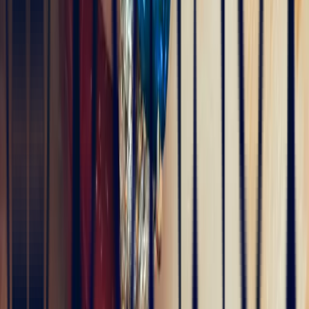
5
/5
JFL lancelier
il y a 4 mois
Très professionnels.un service impeccable une belle offre de bijoux
de très grande qualité
5
/5
Alan Cormand