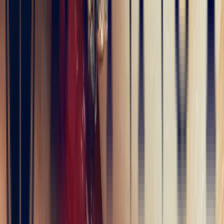
il y a 4 mois
J’ai récemment commencé une collection de pierres précieuses et je
suis vraiment impressionné par la qualité. Les pierres sont
magnifiques, bien taillées et correspondent parfaitement à la
description. En plus, la livraison a été très rapide. Je recommande
sans hésitation !
5
/5
Alex
il y a 4 mois
Une très belle maison qui allie savoir-faire et excellence du service.
L’expérience client est fluide, rapide et d’une grande transparence.
Merci à Bonnot Joaillerie pour cet accompagnement de qualité.