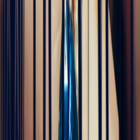
Padparadscha, qui est assez rare. Toute la transaction a été faite à
distance et s'est très bien passée. Ils sont très professionnels, à
l'écoute et très sympathiques. J'ai reçu ma bague et elle correspond
tout à fait à ma demande. Merci beaucoup 😋
5
/5
Célia Gastel
vor 4 Monaten
L'adresse parfaite ! Bastien a été très à l'écoute, très bonne
communication et très réactif ! Et leurs pierres sont superbes
5
/5