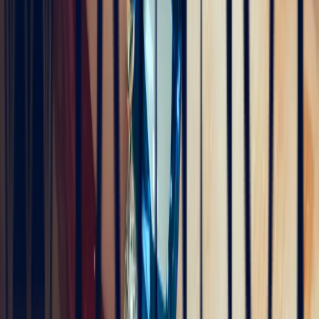
Très professionnels.un service impeccable une belle offre de bijoux
de très grande qualité
5
/5
Alan Cormand
vor 4 Monaten
J’ai récemment commencé une collection de pierres précieuses et je
suis vraiment impressionné par la qualité. Les pierres sont
magnifiques, bien taillées et correspondent parfaitement à la
description. En plus, la livraison a été très rapide. Je recommande
sans hésitation !
5
/5