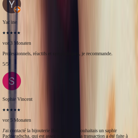
Professionnels, réactifs et sympathiques, je recommande.
5
/5
Sophie Vincent
vor 5 Monaten
J'ai contacté la bijouterie Bonnot car je souhaitais un saphir
Padparadscha, qui est assez rare. Toute la transaction a été faite à
distance et s'est très bien passée. Ils sont très professionnels, à
l'écoute et très sympathiques. J'ai reçu ma bague et elle correspond
tout à fait à ma demande. Merci beaucoup 😋
5
/5