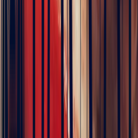
Wie wird ein einzigartiges Schmuckstück
personalisiert?
Einzigartige Schmuckstücke werden personalisiert gestaltet, um
Werte, Charakterzüge, eine Geschichte, eine Begegnung, ein
Ereignis, einen Geburtsmonat, eine Überzeugung, eine
Leidenschaft, einen Stil, ein Gefühl widerzuspiegeln… Jedes Detail
sagt etwas aus. Gemeinsam verschmelzen die Elemente eines
einzigartigen Schmuckstücks zu einem Kunstwerk, das die
Persönlichkeit seiner Trägerin verkörpert. Das
einzigartige
Schmuckstück für Frauen
ist am gefragtesten, doch sei erwähnt,
dass individuelle Stücke auch für Männer gefertigt werden.
Die Gestaltung eines einzigartigen Schmuckstücks hängt von
mehreren entscheidenden Punkten ab. Zum Beispiel für einen
Saphir-Verlobungsring
: die Form des Steins, die Karatanzahl, die