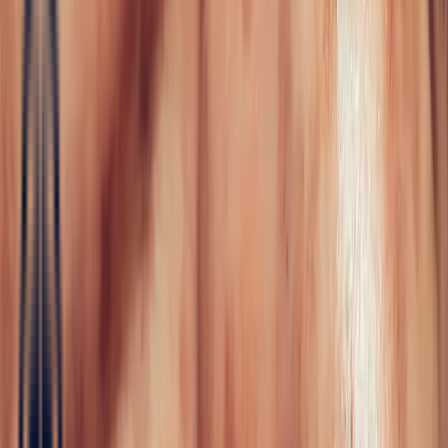
Schmuck
Die gesamte Schmuckkollektion
Verlobung
Color Blossom
Mini
Color Blossom
Nach Maß
Realisierungen
Maison Bonnot
Langue
DE
/
Devise
✦
Studio Bonnot