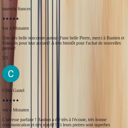
Merci à Bonnot Joaillerie pour cet accompagnement de qualité.
5
/5
marielle frances
vor 4 Monaten
Une très belle rencontre autour d'une belle Pierre, merci à Bastien et
François pour leur accueil! A très bientôt pour l'achat de nouvelles
pierres!
5
/5
Célia Gastel