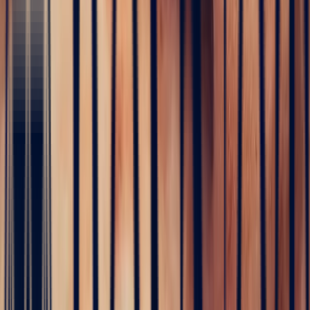
Warum ein individuell gefertigtes
Schmuckstück wählen?
Die
Schmuckstücke in Einzelanfertigung
erfreuen sich
wachsender Beliebtheit, und das hat seinen Grund. Ein individuell
gestaltetes Schmuckstück erlaubt es, das auszudrücken, was man
sich wünscht, und die verschiedenen Elemente nach dem eigenen
Geschmack aufeinander abzustimmen. Ein Unikat bietet die
Möglichkeit, sich von aktuellen Trends zu lösen oder diese auf ganz
eigene Weise zu interpretieren. So wird der beliebte
Teal-Saphir
häufig mit Roségold und Diamanten kombiniert. Wer Weißgold
bevorzugt und von einem Hauch Violett träumt, für den sind
Schmuckstücke in Einzelanfertigung
wohl die beste Wahl.
Ein weiterer, nicht minder wichtiger Grund für die Einzelanfertigung
sind die Qualitätsansprüche. Manche Schmuckstücke müssen
schlicht makellos sein – so wie Verlobungsringe. Die
individuelle
Anfertigung ist ein Garant für Qualität
, sowohl was die Echtheit
der Steine und des Goldes betrifft als auch die Fassung. Ein seltenes
Stück ist zudem ein Schmuckstück, das die Zeit überdauert. Nicht
zuletzt deshalb sind
Unikate häufig aus Gold
gefertigt und nicht
aus Silber – mitunter auch aus Platin.