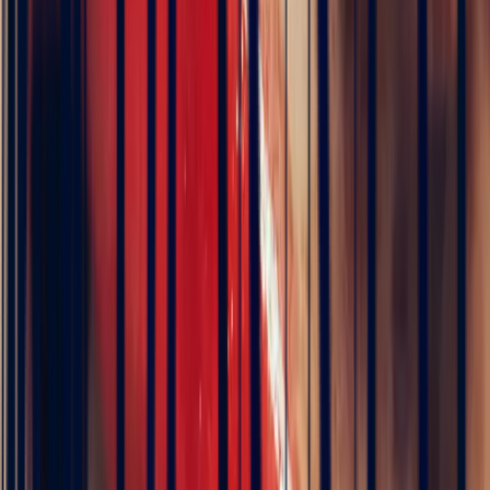
Art der Fassung, die den Saphir begleitenden Edelsteine, die
Goldfarbe, die
Farbe des Saphirs
, sowie ein eher modernes oder
vintage geprägtes Erscheinungsbild.
Alternativ bevorzugen manche Frauen einen Verlobungsring mit
einer bestimmten Steinfarbe, etwa Grün, suchen dabei jedoch ein
individuelles Schmuckstück für das Besondere
– zum Beispiel,
um einen
grünen Turmalin
zu tragen. Die Auswahl ist in der
Schmuckbranche bei einigen außergewöhnlichen Steinen mitunter
begrenzter.