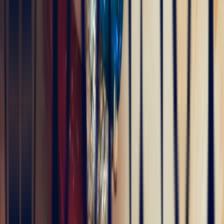
Alex
vor 4 Monaten
Une très belle maison qui allie savoir-faire et excellence du service.
L’expérience client est fluide, rapide et d’une grande transparence.
Merci à Bonnot Joaillerie pour cet accompagnement de qualité.
5
/5
5
/5
Christine Petit
Sophie Vincent
vor 4 Monaten