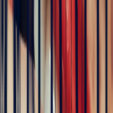
zu wählen – ein idealer Ausgangspunkt, um den Edelstein in seiner
ganzen Schönheit zur Geltung zu bringen und als Inspiration zu
nutzen.
Eine unserer zum Verkauf stehenden Steine könnte Sie verführen,
etwa ein
rosa Saphir
aus unserem Angebot. Darüber hinaus können
wir auf Anfrage unsere internationalen Kontakte nutzen, um einen
Edelstein zu finden, der Ihren Erwartungen in jeder Hinsicht
entspricht.
Das Übrige ergibt sich ganz natürlich: Im nächsten Schritt entsteht
das Design aus Ihren Ideen, bevor es in die Umsetzung geht. Wie
beim Erwerb von Edelsteinen erhalten Sie zu Ihrem
Schmuckstück
das Echtheitszeugnis
des oder der verwendeten Steine.