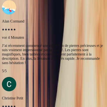
J’ai récemment commencé une collection de pierres précieuses et je
suis vraiment impressionné par la qualité. Les pierres sont
magnifiques, bien taillées et correspondent parfaitement à la
description. En plus, la livraison a été très rapide. Je recommande
sans hésitation !
5
/5
Christine Petit
vor 4 Monaten
Bastien est à la fois très sympathique et très professionnel. J'ai été
très bien reçue, le contact et la communication sont faciles. J'ai fait
transformer une marguerite en bague plus moderne et je suis ravie
du résultat.
5
/5