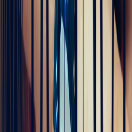
Pn Ph
vor 4 Monaten
Excellente expérience avec Bastien pour la conception de notre
bague de fiançailles sur mesure. Il a été disponible, les échanges ont
été fluides et efficaces. La conception de la bague a été rapide, elle
est magnifique et correspond exactement à ce que nous voulions.
Nous recommandons fortement Bonnot pour son expertise, mais
aussi son sens de l'écoute.
5
/5
JFL lancelier
vor 4 Monaten