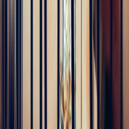
Verlobungsringe
5
/5
Hunderte von Kunden weltweit vertrauen uns
Hervorragend
Bewertung basierend auf 79 Kundenbewertungen
5
/5
Sophie Vincent
vor 5 Monaten
J'ai contacté la bijouterie Bonnot car je souhaitais un saphir