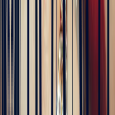
Entdecken
Edelsteine
Verlobungsringe
Verlobungsringe mit Saphir
Smaragd