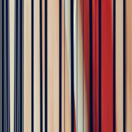
Die Vorzüge unserer einzigartigen
Schmuckkreationen
Unsere einzigartigen Kreationen sind Schmuckstücke, deren
Edelsteine von einem professionellen Experten ohne jeden
Zwischenhändler ausgewählt wurden.
Qualität und Echtheit sind dabei selbstverständlich, und es ist
möglich, einen seltenen Stein für Ihr Schmuckstück zu erhalten.
Ein professioneller Designer bringt seine Kreativität ein, um das
Stück sorgfältig zu entwerfen – stets in enger Abstimmung mit
dem Kunden. Sie sind bei jedem Schritt maßgeblich beteiligt,
was es Ihnen ermöglicht, ein seltenes und einzigartiges
Schmuckstück zu erwerben, das Sie ein Leben lang begleiten
wird.