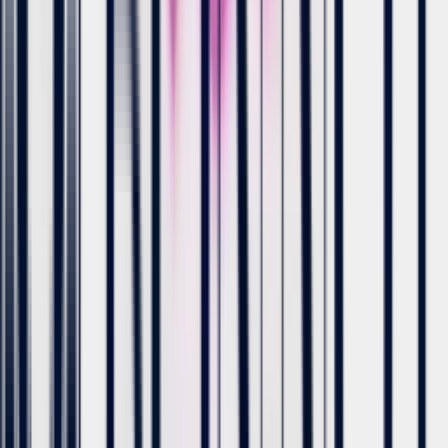
ICA Member
The only French jeweller to be a member of the International
Colored Gemstone Association
Our sourcing
Pink Spinel Cushion 2.65ct
Spinel
·
Tanzania
€18,264
incl. VAT
Pink Spinel Oval 2.63ct
Spinel
·
Tanzania