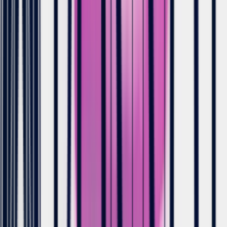
Pink Spinel Oval 2.07ct
Spinel
·
Tanzania
€14,364
incl. VAT
Pink Spinel Rectangle 2.15ct
Spinel
·
Tanzania
€14,928
incl. VAT
Pink Spinel Oval 1.60ct — Tanzania
Spinel
·
Tanzania