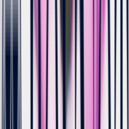
Pink Spinel Cushion 2.02ct
Spinel
·
Tanzania
€14,028
incl. VAT
Pink Spinel Oval 1.59ct
Spinel
·
Tanzania
€11,040
incl. VAT
Pink Spinel Oval 1.78ct
Spinel
·
Tanzania