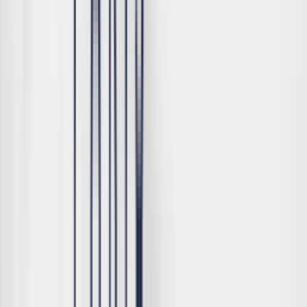
Une très belle rencontre autour d'une belle Pierre, merci à Bastien et
François pour leur accueil! A très bientôt pour l'achat de nouvelles
pierres!
5
/5
Yac ine
3 months ago
Professionnels, réactifs et sympathiques, je recommande.
‹
›
Direct from source