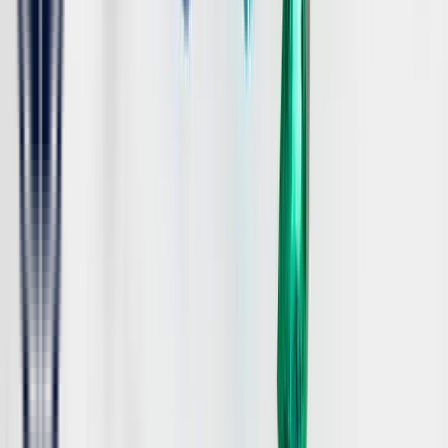
TRAVEL DIARY