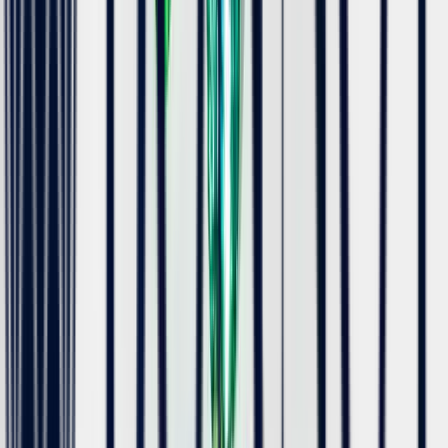
€900
incl. VAT
Rectangle Spinel 1.71ct
Spinel
€420
incl. VAT
Purple Spinel Rectangle 1.73ct
Spinel
€504
incl. VAT
Pink Spinel Heart 0.94ct