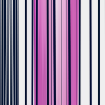
Rating based on 100 customer reviews
Trusted by clients the world over
Read the reviews