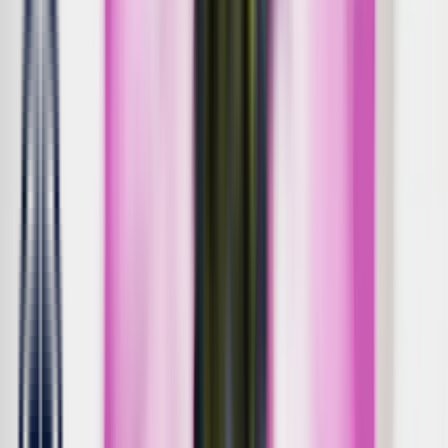
Fine Jewellery
All Fine Jewellery
Engagement
Sapphire
Emerald
Rubies
Our collections
Color Blossom
Mini Color Blossom