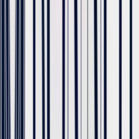
€18,264
incl. VAT
Pink Spinel Cushion 2.67ct
Spinel
·
Tanzania
€18,600
incl. VAT
Pink Spinel Rectangle 1.27ct
Spinel
€588
incl. VAT