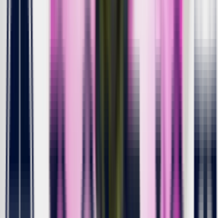
Spinel
Blue Spinel
Pink Spinel