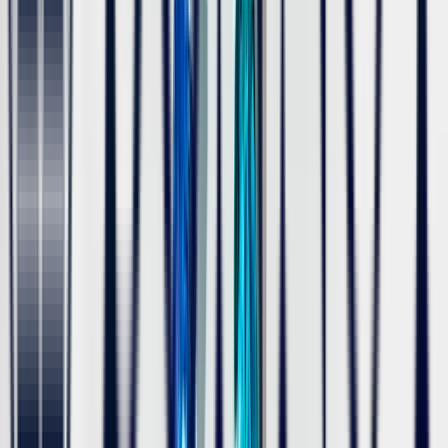
Blue Spinel Cushion Cut 1.83ct
Spinel
·
Madagascar
·
Eye-Clean
€852
incl. VAT
Blue Spinel Cushion 1.31ct
Spinel
·
Madagascar
·
Eye-Clean
€1,416
incl. VAT
Red Spinel Emerald Cut 1.09ct