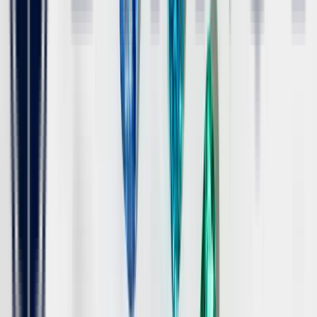
Every stone in this collection can be set in Paris on 18k gold,
designed with you.
spinel engagement ring
→
Learn more — Spinel
Contact us
All pieces — Spinel (27)