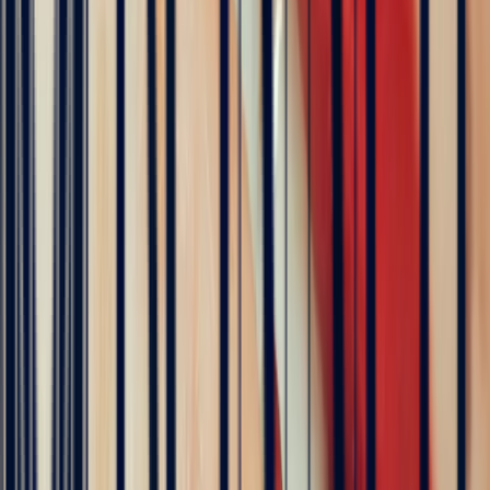
The founder of Bonnot Paris
Discover the story behind his travels, from the selection of
gemstones to the creation of jewellery. A transparent and
inspiring journey, as close as possible to the craft.
Follow his journey here
Explore
Precious Stones
Engagement Rings
Sapphire Engagement
Rings
Emerald Engagement Rings