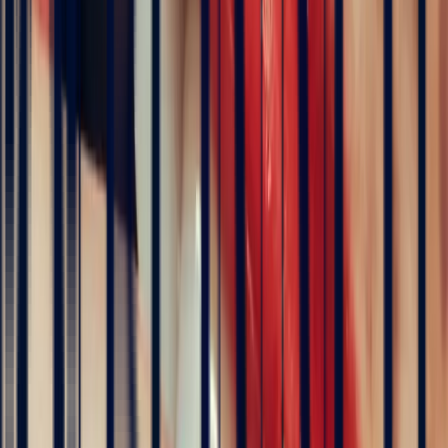
1.57 ct
Tanzania
Eye Clean
8.38 x 6.10 x 4.00 mm
Certificate of authenticity
London Gem Lab
Included
Chat on WhatsApp
Add to cart
Book an appointment
ICA Member Dealer
Bonnot Paris is the only French jeweller to hold
membership of the prestigious international association of
coloured stone dealers