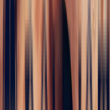
✦
Garnet
5 / 5
Home
›
Precious stones
›
Garnet
›
Oval Garnet of 1.57ct