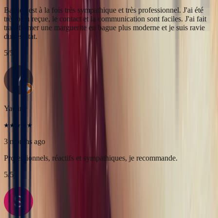
Yac ine
3 months ago
Professionnels, réactifs et sympathiques, je recommande.
5
/5
Sophie Vincent
5 months ago
J'ai contacté la bijouterie Bonnot car je souhaitais un saphir
Padparadscha, qui est assez rare. Toute la transaction a été faite à
distance et s'est très bien passée. Ils sont très professionnels, à
l'écoute et très sympathiques. J'ai reçu ma bague et elle correspond