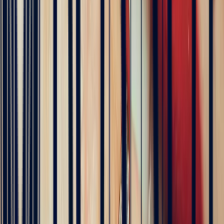
5
/5
Hundreds of clients around the world trust us
Excellent
Rating based on 79 client reviews
5
/5
Sophie Vincent
5 months ago
J'ai contacté la bijouterie Bonnot car je souhaitais un saphir
Padparadscha, qui est assez rare. Toute la transaction a été faite à