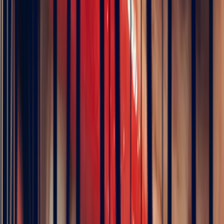
Oval Garnet of 1.57ct
€4,308
VAT 20% included
Pay in 3 interest-free instalments