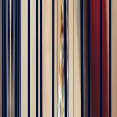
distance et s'est très bien passée. Ils sont très professionnels, à
l'écoute et très sympathiques. J'ai reçu ma bague et elle correspond
tout à fait à ma demande. Merci beaucoup 😋
5
/5
Célia Gastel
4 months ago
L'adresse parfaite ! Bastien a été très à l'écoute, très bonne
communication et très réactif ! Et leurs pierres sont superbes
5
/5