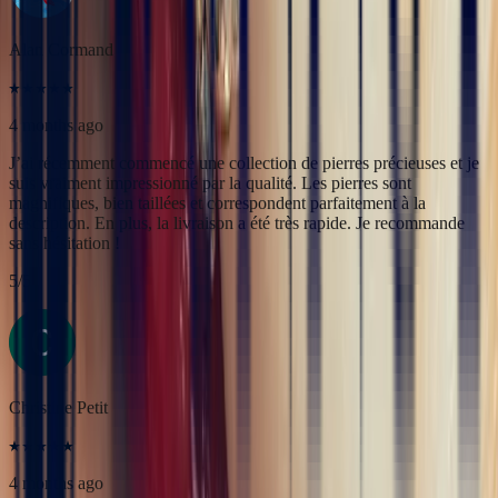
description. En plus, la livraison a été très rapide. Je recommande
sans hésitation !
5
/5
Christine Petit
4 months ago
Bastien est à la fois très sympathique et très professionnel. J'ai été
très bien reçue, le contact et la communication sont faciles. J'ai fait
transformer une marguerite en bague plus moderne et je suis ravie
du résultat.
5
/5