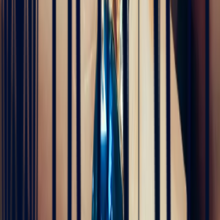
Très professionnels.un service impeccable une belle offre de bijoux
de très grande qualité
5
/5
Alan Cormand
4 months ago
J’ai récemment commencé une collection de pierres précieuses et je
suis vraiment impressionné par la qualité. Les pierres sont
magnifiques, bien taillées et correspondent parfaitement à la
description. En plus, la livraison a été très rapide. Je recommande
sans hésitation !
5
/5