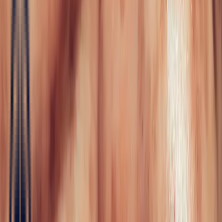
Fine Jewellery
All Fine Jewellery
Engagement
Color Blossom
Mini Color Blossom
Bespoke
Creations
Maison Bonnot
Langue
EN
/
Devise
✦
Studio Bonnot