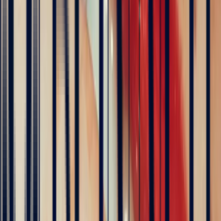
Oval Garnet of 1.57ct
garnet
Natural, exclusive stones — no middlemen