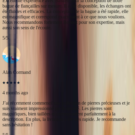
Alan Cormand
4 months ago
J’ai récemment commencé une collection de pierres précieuses et je
suis vraiment impressionné par la qualité. Les pierres sont
magnifiques, bien taillées et correspondent parfaitement à la
description. En plus, la livraison a été très rapide. Je recommande
sans hésitation !
5
/5
Christine Petit
4 months ago