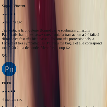
tout à fait à ma demande. Merci beaucoup 😋
5
/5
Pn Ph
4 months ago
Excellente expérience avec Bastien pour la conception de notre
bague de fiançailles sur mesure. Il a été disponible, les échanges ont
été fluides et efficaces. La conception de la bague a été rapide, elle
est magnifique et correspond exactement à ce que nous voulions.
Nous recommandons fortement Bonnot pour son expertise, mais
aussi son sens de l'écoute.
5
/5