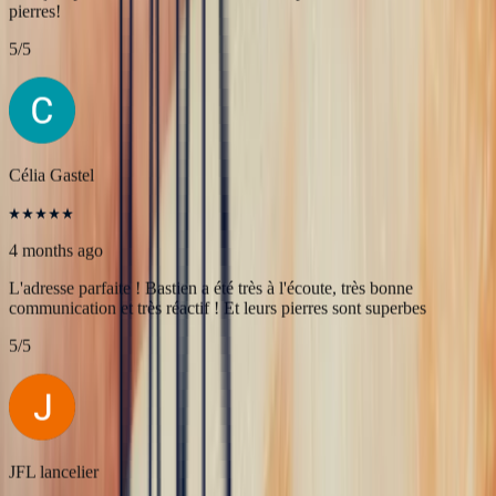
marielle frances
4 months ago
Une très belle rencontre autour d'une belle Pierre, merci à Bastien et
François pour leur accueil! A très bientôt pour l'achat de nouvelles
pierres!
5
/5
Célia Gastel
4 months ago
L'adresse parfaite ! Bastien a été très à l'écoute, très bonne
communication et très réactif ! Et leurs pierres sont superbes
5
/5