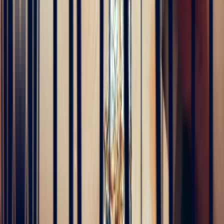
Pn Ph
4 months ago
Excellente expérience avec Bastien pour la conception de notre
bague de fiançailles sur mesure. Il a été disponible, les échanges ont
été fluides et efficaces. La conception de la bague a été rapide, elle
est magnifique et correspond exactement à ce que nous voulions.
Nous recommandons fortement Bonnot pour son expertise, mais
aussi son sens de l'écoute.
5
/5
JFL lancelier
4 months ago