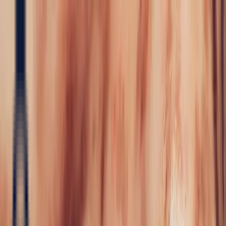
Precious Stones
Precious Stones
All Precious
Stones
Sapphire
Rubies
Emerald
Aquamarine
Alexandrite
Garnet
Sourcin
Fine Jewellery