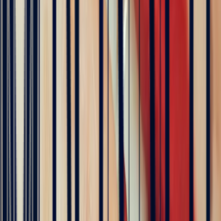
Hundreds of clients around the world trust us
Excellent
Rating based on 79 client reviews
5
/5
Sophie Vincent
5 months ago
J'ai contacté la bijouterie Bonnot car je souhaitais un saphir
Padparadscha, qui est assez rare. Toute la transaction a été faite à
distance et s'est très bien passée. Ils sont très professionnels, à
l'écoute et très sympathiques. J'ai reçu ma bague et elle correspond
tout à fait à ma demande. Merci beaucoup 😋