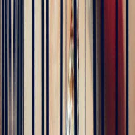
4 months ago
Excellente expérience avec Bastien pour la conception de notre
bague de fiançailles sur mesure. Il a été disponible, les échanges ont
été fluides et efficaces. La conception de la bague a été rapide, elle
est magnifique et correspond exactement à ce que nous voulions.
Nous recommandons fortement Bonnot pour son expertise, mais
aussi son sens de l'écoute.
5
/5
JFL lancelier
4 months ago
Très professionnels.un service impeccable une belle offre de bijoux
de très grande qualité
5
/5