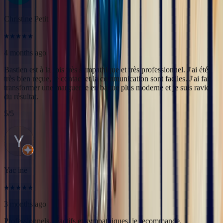
du résultat.
5
/5
Yac ine
3 months ago
Professionnels, réactifs et sympathiques, je recommande.
5
/5
Sophie Vincent