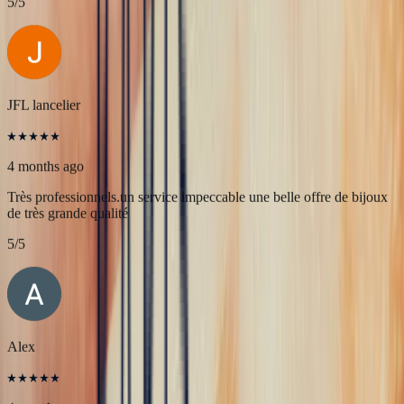
4 months ago
L'adresse parfaite ! Bastien a été très à l'écoute, très bonne
communication et très réactif ! Et leurs pierres sont superbes
5
/5
JFL lancelier
4 months ago
Très professionnels.un service impeccable une belle offre de bijoux
de très grande qualité
5
/5