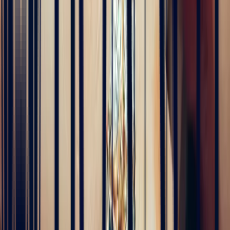
Alan Cormand
4 months ago
J’ai récemment commencé une collection de pierres précieuses et je
suis vraiment impressionné par la qualité. Les pierres sont
magnifiques, bien taillées et correspondent parfaitement à la
description. En plus, la livraison a été très rapide. Je recommande
sans hésitation !
5
/5
Alex