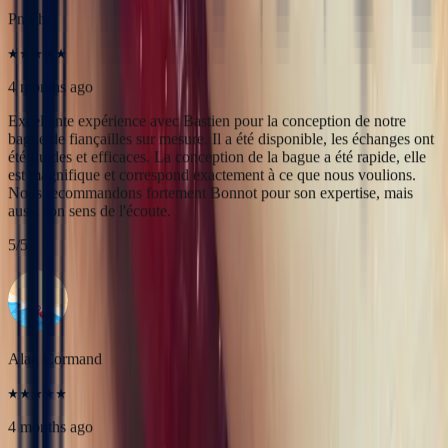
Nous recommandons fortement Bonnot pour son expertise, mais
aussi son sens de l'écoute.
5
/5
Alan Cormand
4 months ago
J’ai récemment commencé une collection de pierres précieuses et je
suis vraiment impressionné par la qualité. Les pierres sont
magnifiques, bien taillées et correspondent parfaitement à la
description. En plus, la livraison a été très rapide. Je recommande
sans hésitation !
5
/5