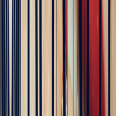
5
/5
Célia Gastel
4 months ago
L'adresse parfaite ! Bastien a été très à l'écoute, très bonne
communication et très réactif ! Et leurs pierres sont superbes
5
/5
Pn Ph