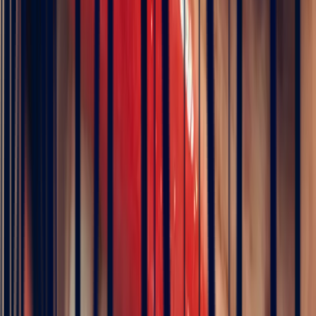
Pay in 3 interest-free instalments
Metal
Choose
Stone
Oval Mozambique Ruby 1.50ct
Size
Choose your size
Chat on WhatsApp
Add to cart
Book an appointment
ICA Member Dealer
Bonnot Paris is the only French jeweller to hold
membership of the prestigious international association of
coloured stone dealers
Description