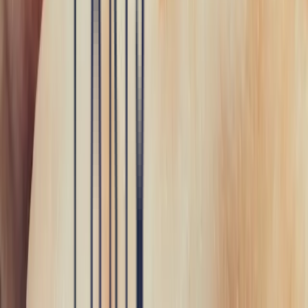
Une très belle rencontre autour d'une belle Pierre, merci à Bastien et
François pour leur accueil! A très bientôt pour l'achat de nouvelles
pierres!