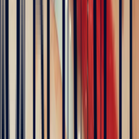
The founder of Bonnot Paris
Discover the story behind his travels, from the selection of
gemstones to the creation of jewellery. A transparent and
inspiring journey, as close as possible to the craft.
Follow his journey here
Explore
Precious Stones
Engagement Rings
Sapphire Engagement
Rings
Emerald Engagement Rings
5
/5