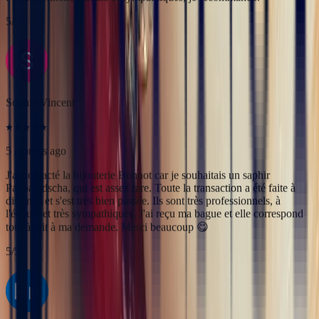
5 months ago
J'ai contacté la bijouterie Bonnot car je souhaitais un saphir
Padparadscha, qui est assez rare. Toute la transaction a été faite à
distance et s'est très bien passée. Ils sont très professionnels, à
l'écoute et très sympathiques. J'ai reçu ma bague et elle correspond
tout à fait à ma demande. Merci beaucoup 😋
5
/5
Pn Ph
4 months ago
Excellente expérience avec Bastien pour la conception de notre
bague de fiançailles sur mesure. Il a été disponible, les échanges ont
été fluides et efficaces. La conception de la bague a été rapide, elle
est magnifique et correspond exactement à ce que nous voulions.