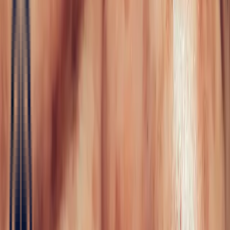
Fine Jewellery
All Fine Jewellery
Engagement
Sapphire
Emerald
Rubies
Color
Blossom
Mini Color Blossom
Bespoke
Creations
Maison Bonnot
Langue
EN
/
Devise
✦
Studio Bonnot