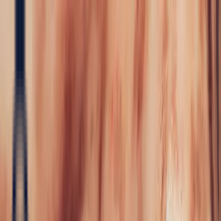
Precious Stones
Precious Stones
All Precious
Stones
Sapphire
Rubies
Emerald
Aquamarine
Alexandrite
Garnet
Sourcin
Fine Jewellery