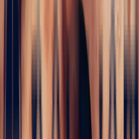
i
Engagement Rings
5 / 5
Home
›
Fine jewelry
›
Engagement Rings
›
Floral Mozambique
Ruby Oval Ring, 1.50ct