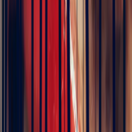
Floral Mozambique Ruby Oval
Ring, 1.50ct
€32,400
VAT 20% included