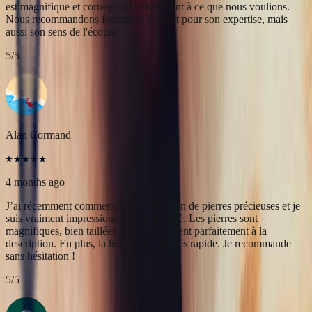
Alan Cormand
4 months ago
J’ai récemment commencé une collection de pierres précieuses et je
suis vraiment impressionné par la qualité. Les pierres sont
magnifiques, bien taillées et correspondent parfaitement à la
description. En plus, la livraison a été très rapide. Je recommande
sans hésitation !
5
/5
Christine Petit
4 months ago
Bastien est à la fois très sympathique et très professionnel. J'ai été
très bien reçue, le contact et la communication sont faciles. J'ai fait