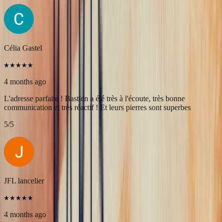
4 months ago
Une très belle rencontre autour d'une belle Pierre, merci à Bastien et
François pour leur accueil! A très bientôt pour l'achat de nouvelles
pierres!
5
/5
Célia Gastel
4 months ago
L'adresse parfaite ! Bastien a été très à l'écoute, très bonne
communication et très réactif ! Et leurs pierres sont superbes
5
/5