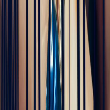
5
/5
Alan Cormand
4 months ago
J’ai récemment commencé une collection de pierres précieuses et je
suis vraiment impressionné par la qualité. Les pierres sont
magnifiques, bien taillées et correspondent parfaitement à la
description. En plus, la livraison a été très rapide. Je recommande
sans hésitation !
5
/5
Alex