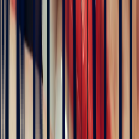
1.17 ct
No Treatment
Eye Clean
7.76 x 4.36 x 3.62 mm
Certificate of authenticity
London Gem Lab
Included
Chat on WhatsApp
Add to cart
Book an appointment
ICA Member Dealer
Bonnot Paris is the only French jeweller to hold
membership of the prestigious international association of
coloured stone dealers