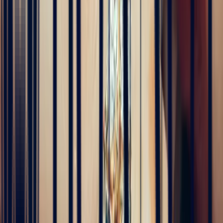
4 months ago
Excellente expérience avec Bastien pour la conception de notre
bague de fiançailles sur mesure. Il a été disponible, les échanges ont
été fluides et efficaces. La conception de la bague a été rapide, elle
est magnifique et correspond exactement à ce que nous voulions.
Nous recommandons fortement Bonnot pour son expertise, mais
aussi son sens de l'écoute.
5
/5
JFL lancelier
4 months ago
Très professionnels.un service impeccable une belle offre de bijoux
de très grande qualité