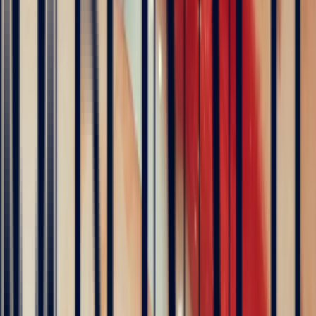
Bi-Color Tourmaline Rectangle 1.17ct
tourmaline
Natural, exclusive stones — no middlemen