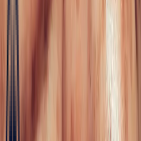
Fine Jewellery
All Fine Jewellery
Engagement
Saphir
Émeraude
Rubis
Color
Blossom
Mini Color Blossom
Bespoke
Creations
Maison Bonnot
Langue
EN
/
Devise
✦
Studio Bonnot