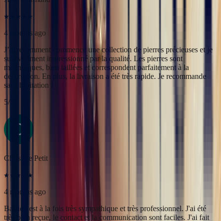
5
/5
Christine Petit
4 months ago
Bastien est à la fois très sympathique et très professionnel. J'ai été
très bien reçue, le contact et la communication sont faciles. J'ai fait
transformer une marguerite en bague plus moderne et je suis ravie
du résultat.
5
/5
Yac ine