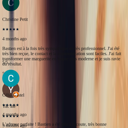
transformer une marguerite en bague plus moderne et je suis ravie
du résultat.
5
/5
Yac ine
3 months ago
Professionnels, réactifs et sympathiques, je recommande.
5
/5