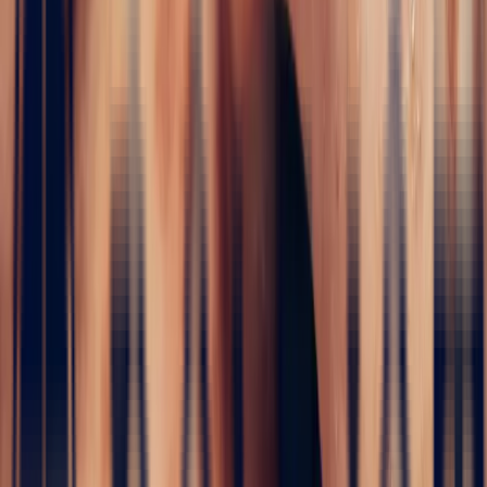
✦
Tourmaline
5 / 5
Home
›
Precious stones
›
Tourmaline
›
Bi-Color Tourmaline
Rectangle 1.17ct