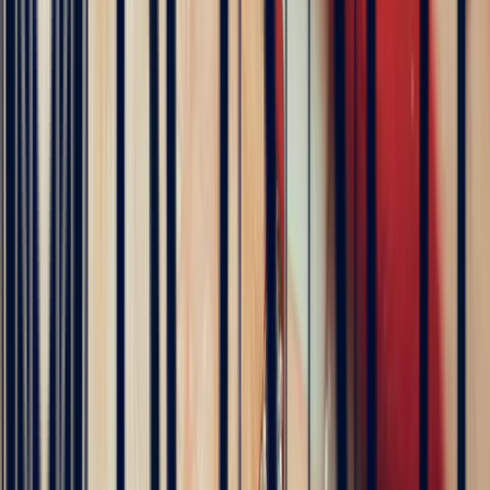
Hundreds of clients around the world trust us
Excellent
Rating based on 79 client reviews
5
/5
Sophie Vincent
5 months ago
J'ai contacté la bijouterie Bonnot car je souhaitais un saphir
Padparadscha, qui est assez rare. Toute la transaction a été faite à
distance et s'est très bien passée. Ils sont très professionnels, à
l'écoute et très sympathiques. J'ai reçu ma bague et elle correspond
tout à fait à ma demande. Merci beaucoup 😋