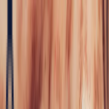
Precious Stones
Precious Stones
All Precious
Stones
Sapphire
Rubies
Emerald
Aquamarine
Alexandrite
Garnet
Sourcin
Fine Jewellery