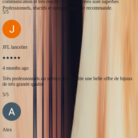
Célia Gastel
4 months ago
L'adresse parfaite ! Bastien a été très à l'écoute, très bonne
communication et très réactif ! Et leurs pierres sont superbes
5
/5
JFL lancelier
4 months ago
Très professionnels.un service impeccable une belle offre de bijoux
de très grande qualité
5
/5