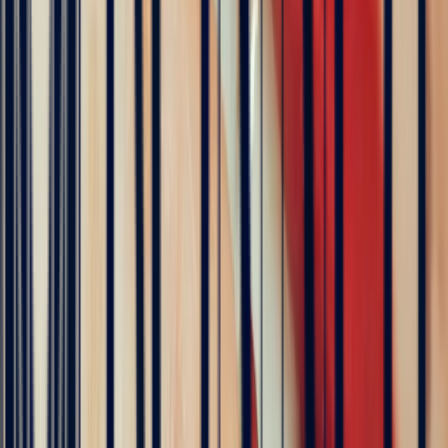
The founder of Bonnot Paris
Discover the story behind his travels, from the selection of
gemstones to the creation of jewellery. A transparent and
inspiring journey, as close as possible to the craft.
Follow his journey here
Explore
Precious Stones
Engagement Rings
Sapphire Engagement
Rings
Emerald Engagement Rings
5
/5