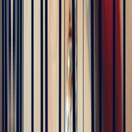
5
/5
Célia Gastel
4 months ago
L'adresse parfaite ! Bastien a été très à l'écoute, très bonne
communication et très réactif ! Et leurs pierres sont superbes
5
/5
Pn Ph