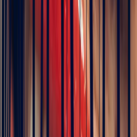
Bi-Color Tourmaline Rectangle
1.17ct
€480
VAT 20% included
Pay in 3 interest-free instalments
Description