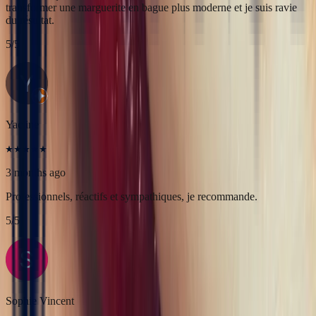
3 months ago
Professionnels, réactifs et sympathiques, je recommande.
5
/5
Sophie Vincent
5 months ago
J'ai contacté la bijouterie Bonnot car je souhaitais un saphir
Padparadscha, qui est assez rare. Toute la transaction a été faite à
distance et s'est très bien passée. Ils sont très professionnels, à
l'écoute et très sympathiques. J'ai reçu ma bague et elle correspond
tout à fait à ma demande. Merci beaucoup 😋
5
/5