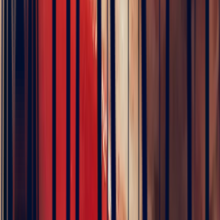
Green Tourmaline Rectangle
1.98ct
€294
VAT 20% included
Pay in 3 interest-free instalments
Description