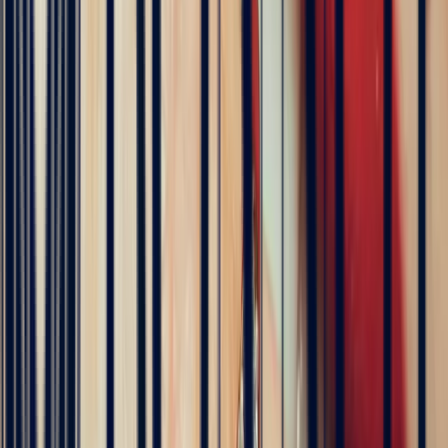
bague de fiançailles sur mesure. Il a été disponible, les échanges ont
été fluides et efficaces. La conception de la bague a été rapide, elle
est magnifique et correspond exactement à ce que nous voulions.
Nous recommandons fortement Bonnot pour son expertise, mais
aussi son sens de l'écoute.
5
/5
JFL lancelier
4 months ago
Très professionnels.un service impeccable une belle offre de bijoux
de très grande qualité
5
/5