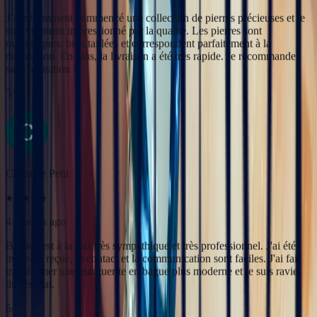
Christine Petit
4 months ago
Bastien est à la fois très sympathique et très professionnel. J'ai été
très bien reçue, le contact et la communication sont faciles. J'ai fait
transformer une marguerite en bague plus moderne et je suis ravie
du résultat.
5
/5
Yac ine
3 months ago