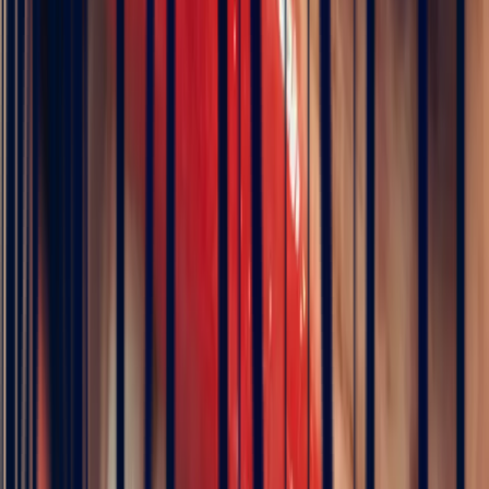
7.35 x 5.80 x 4.70 mm
Certificate of authenticity
London Gem Lab
Included
Chat on WhatsApp
Add to cart
Book an appointment
ICA Member Dealer
Bonnot Paris is the only French jeweller to hold
membership of the prestigious international association of
coloured stone dealers
Green Tourmaline Rectangle 1.98ct
tourmaline
Natural, exclusive stones — no middlemen