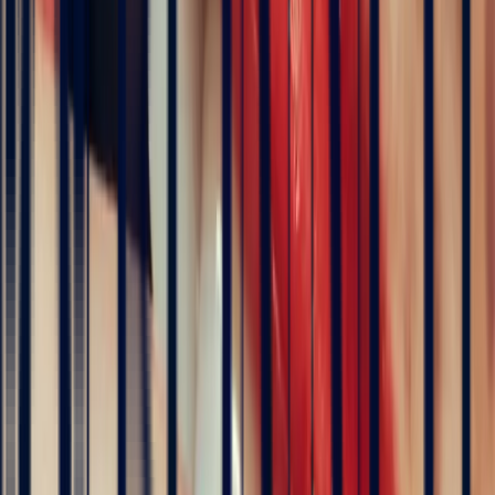
The founder of Bonnot Paris
Discover the story behind his travels, from the selection of
gemstones to the creation of jewellery. A transparent and
inspiring journey, as close as possible to the craft.
Follow his journey here
Explore
Precious Stones
Engagement Rings
Sapphire Engagement
Rings
Emerald Engagement Rings
5
/5
Hundreds of clients around the world trust us
Excellent