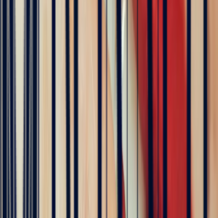
Célia Gastel
4 months ago
L'adresse parfaite ! Bastien a été très à l'écoute, très bonne
communication et très réactif ! Et leurs pierres sont superbes
5
/5
Pn Ph
4 months ago
Excellente expérience avec Bastien pour la conception de notre