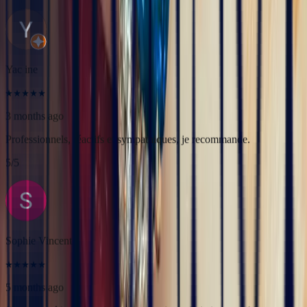
Professionnels, réactifs et sympathiques, je recommande.
5
/5
Sophie Vincent
5 months ago
J'ai contacté la bijouterie Bonnot car je souhaitais un saphir
Padparadscha, qui est assez rare. Toute la transaction a été faite à
distance et s'est très bien passée. Ils sont très professionnels, à
l'écoute et très sympathiques. J'ai reçu ma bague et elle correspond
tout à fait à ma demande. Merci beaucoup 😋
5
/5