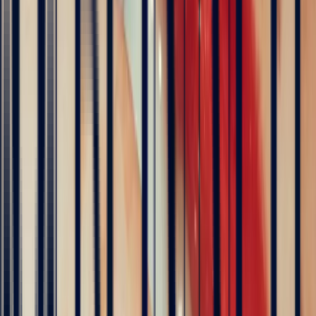
Rating based on 79 client reviews
5
/5
Sophie Vincent
5 months ago
J'ai contacté la bijouterie Bonnot car je souhaitais un saphir
Padparadscha, qui est assez rare. Toute la transaction a été faite à
distance et s'est très bien passée. Ils sont très professionnels, à
l'écoute et très sympathiques. J'ai reçu ma bague et elle correspond
tout à fait à ma demande. Merci beaucoup 😋
5
/5