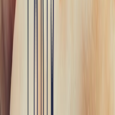
passion for exceptional jewellery
Follow us on social media to discover our latest pieces, exclusive
previews of our unique precious stones, and more from the world of
Maison Bonnot Paris.
Instagram
Youtube
Linkedin