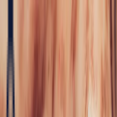
Precious Stones
Precious Stones
All Precious
Stones
Sapphire
Rubies
Emerald
Aquamarine
Alexandrite
Garnet
Sourcin
Fine Jewellery