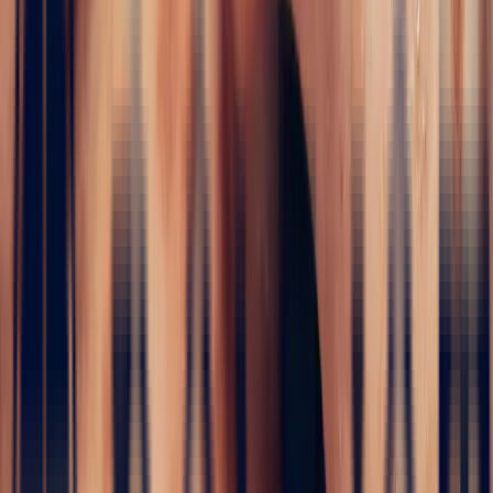
✦
Tourmaline
5 / 5
Home
›
Precious stones
›
Tourmaline
›
Green Tourmaline
Rectangle 1.98ct