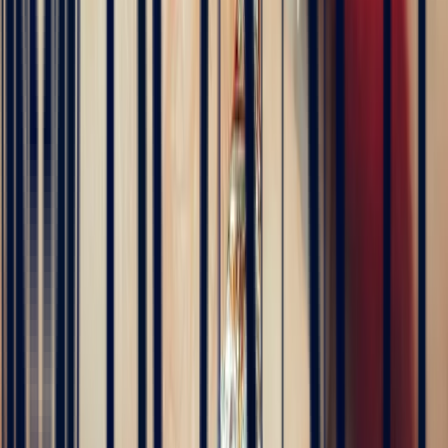
Alan Cormand
4 months ago
J’ai récemment commencé une collection de pierres précieuses et je
suis vraiment impressionné par la qualité. Les pierres sont
magnifiques, bien taillées et correspondent parfaitement à la
description. En plus, la livraison a été très rapide. Je recommande
sans hésitation !
5
/5
Alex
4 months ago