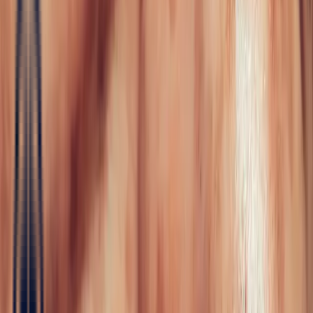
Fine Jewellery
All Fine Jewellery
Engagement
Color Blossom
Mini Color Blossom
Bespoke
Creations
Maison Bonnot
Langue
EN
/
Devise
✦
Studio Bonnot