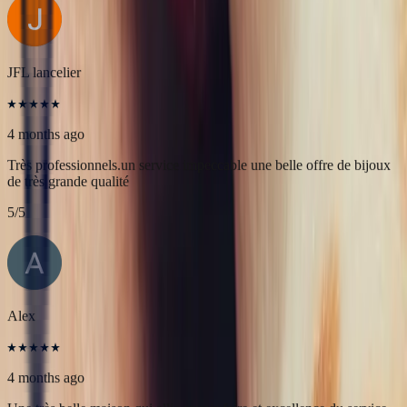
4 months ago
L'adresse parfaite ! Bastien a été très à l'écoute, très bonne
communication et très réactif ! Et leurs pierres sont superbes
5
/5
JFL lancelier
4 months ago
Très professionnels.un service impeccable une belle offre de bijoux
de très grande qualité
5
/5