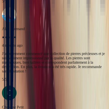
4 months ago
J’ai récemment commencé une collection de pierres précieuses et je
suis vraiment impressionné par la qualité. Les pierres sont
magnifiques, bien taillées et correspondent parfaitement à la
description. En plus, la livraison a été très rapide. Je recommande
sans hésitation !
5
/5
Christine Petit
4 months ago
Bastien est à la fois très sympathique et très professionnel. J'ai été
très bien reçue, le contact et la communication sont faciles. J'ai fait
transformer une marguerite en bague plus moderne et je suis ravie
du résultat.
5
/5