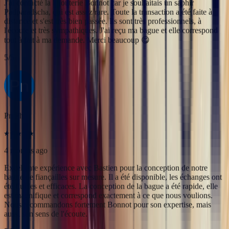
Pn Ph
4 months ago
Excellente expérience avec Bastien pour la conception de notre
bague de fiançailles sur mesure. Il a été disponible, les échanges ont
été fluides et efficaces. La conception de la bague a été rapide, elle
est magnifique et correspond exactement à ce que nous voulions.
Nous recommandons fortement Bonnot pour son expertise, mais
aussi son sens de l'écoute.
5
/5
Alan Cormand