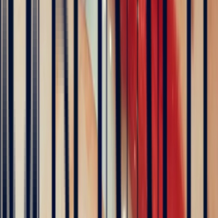
The founder of Bonnot Paris
Discover the story behind his travels, from the selection of
gemstones to the creation of jewellery. A transparent and
inspiring journey, as close as possible to the craft.
Follow his journey here
Explore
Precious Stones
Engagement Rings
Sapphire Engagement
Rings
Emerald Engagement Rings
5
/5
Hundreds of clients around the world trust us