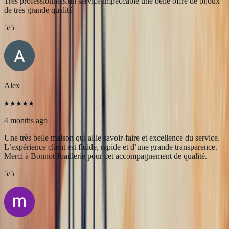
JFL lancelier
4 months ago
Très professionnels.un service impeccable une belle offre de bijoux
de très grande qualité
5
/5
Alex
4 months ago
Une très belle maison qui allie savoir-faire et excellence du service.
L’expérience client est fluide, rapide et d’une grande transparence.
Merci à Bonnot Joaillerie pour cet accompagnement de qualité.