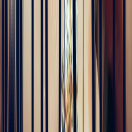
Alan Cormand
4 months ago
J’ai récemment commencé une collection de pierres précieuses et je
suis vraiment impressionné par la qualité. Les pierres sont
magnifiques, bien taillées et correspondent parfaitement à la
description. En plus, la livraison a été très rapide. Je recommande
sans hésitation !
5
/5
Alex