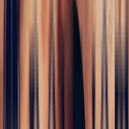
i
Engagement Rings
5 / 5
Home
›
Fine jewelry
›
Engagement Rings
›
Art Deco Zambian
Emerald Rectangle Ring, 1.46ct