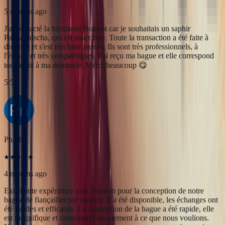
Pn Ph
4 months ago
Excellente expérience avec Bastien pour la conception de notre
bague de fiançailles sur mesure. Il a été disponible, les échanges ont
été fluides et efficaces. La conception de la bague a été rapide, elle
est magnifique et correspond exactement à ce que nous voulions.
Nous recommandons fortement Bonnot pour son expertise, mais
aussi son sens de l'écoute.
5
/5
Alan Cormand