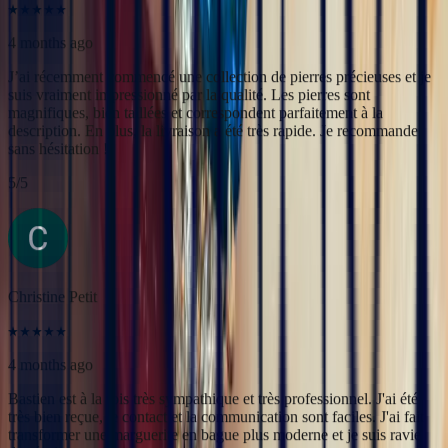
5
/5
Christine Petit
4 months ago
Bastien est à la fois très sympathique et très professionnel. J'ai été
très bien reçue, le contact et la communication sont faciles. J'ai fait
transformer une marguerite en bague plus moderne et je suis ravie
du résultat.
5
/5
Yac ine