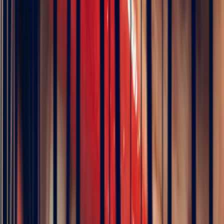
Metal
Choose
Stone
Zambian Emerald Rectangle 1.46ct
Size
Choose your size
Chat on WhatsApp
Add to cart
Book an appointment
ICA Member Dealer
Bonnot Paris is the only French jeweller to hold
membership of the prestigious international association of
coloured stone dealers
Description