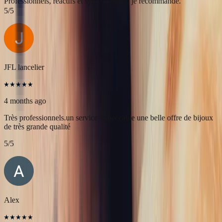
4 months ago
L'adresse parfaite ! Bastien a été très à l'écoute, très bonne
communication et très réactif ! Et leurs pierres sont superbes
5
/5
JFL lancelier
4 months ago
Très professionnels.un service impeccable une belle offre de bijoux
de très grande qualité
5
/5