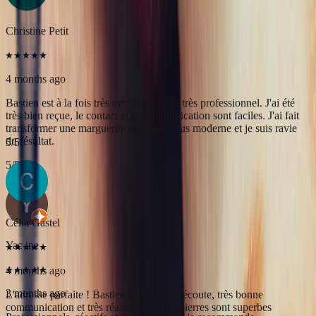
du résultat.
5
/5
Yac ine
3 months ago
Professionnels, réactifs et sympathiques, je recommande.
5
/5
Célia Gastel