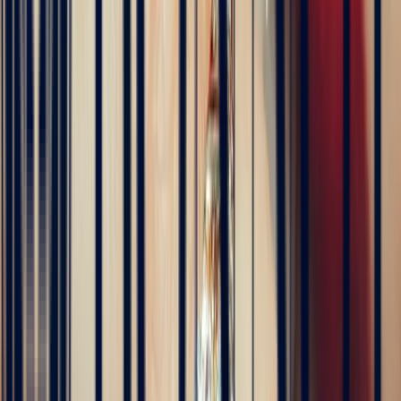
4 months ago
Excellente expérience avec Bastien pour la conception de notre
bague de fiançailles sur mesure. Il a été disponible, les échanges ont
été fluides et efficaces. La conception de la bague a été rapide, elle
est magnifique et correspond exactement à ce que nous voulions.
Nous recommandons fortement Bonnot pour son expertise, mais
aussi son sens de l'écoute.
5
/5
JFL lancelier
4 months ago
Très professionnels.un service impeccable une belle offre de bijoux
de très grande qualité
5
/5