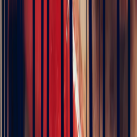
Art Deco Zambian Emerald
Rectangle Ring, 1.46ct
€8,760
VAT 20% included
Pay in 3 interest-free instalments