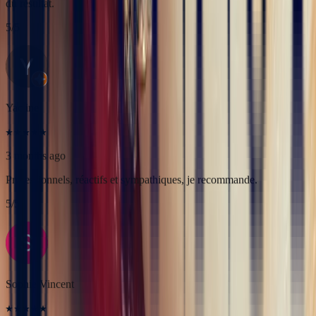
3 months ago
Professionnels, réactifs et sympathiques, je recommande.
5
/5
Sophie Vincent
5 months ago
J'ai contacté la bijouterie Bonnot car je souhaitais un saphir
Padparadscha, qui est assez rare. Toute la transaction a été faite à
distance et s'est très bien passée. Ils sont très professionnels, à
l'écoute et très sympathiques. J'ai reçu ma bague et elle correspond
tout à fait à ma demande. Merci beaucoup 😋
5
/5