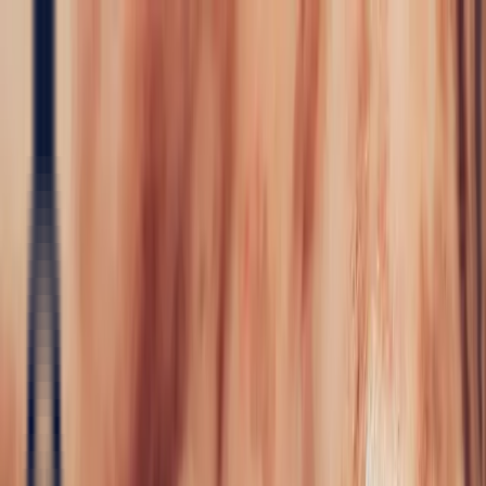
Precious Stones
Precious Stones
All Precious
Stones
Sapphire
Rubies
Emerald
Aquamarine
Alexandrite
Garnet
Sourcin
Fine Jewellery