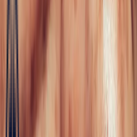
Fine Jewellery
All Fine Jewellery
Engagement
Color Blossom
Mini Color Blossom
Bespoke
Creations
Maison Bonnot
Langue
EN
/
Devise
✦
Studio Bonnot