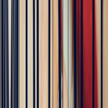
5
/5
Célia Gastel
4 months ago
L'adresse parfaite ! Bastien a été très à l'écoute, très bonne
communication et très réactif ! Et leurs pierres sont superbes
5
/5
Pn Ph