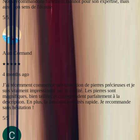
4 months ago
J’ai récemment commencé une collection de pierres précieuses et je
suis vraiment impressionné par la qualité. Les pierres sont
magnifiques, bien taillées et correspondent parfaitement à la
description. En plus, la livraison a été très rapide. Je recommande
sans hésitation !
5
/5
Christine Petit
4 months ago
Bastien est à la fois très sympathique et très professionnel. J'ai été
très bien reçue, le contact et la communication sont faciles. J'ai fait
transformer une marguerite en bague plus moderne et je suis ravie