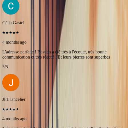
Une très belle rencontre autour d'une belle Pierre, merci à Bastien et
François pour leur accueil! A très bientôt pour l'achat de nouvelles
pierres!
5
/5
Célia Gastel
4 months ago
L'adresse parfaite ! Bastien a été très à l'écoute, très bonne
communication et très réactif ! Et leurs pierres sont superbes
5
/5