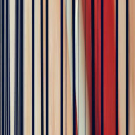
Excellent
Rating based on 79 client reviews
5
/5
Sophie Vincent
5 months ago
J'ai contacté la bijouterie Bonnot car je souhaitais un saphir
Padparadscha, qui est assez rare. Toute la transaction a été faite à
distance et s'est très bien passée. Ils sont très professionnels, à
l'écoute et très sympathiques. J'ai reçu ma bague et elle correspond
tout à fait à ma demande. Merci beaucoup 😋