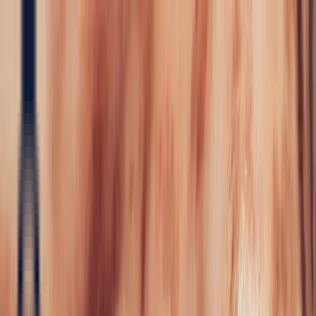
Precious Stones
Precious Stones
All Precious
Stones
Sapphire
Rubies
Emerald
Aquamarine
Alexandrite
Garnet
Sourcin
Fine Jewellery