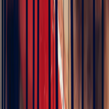
Art Deco Ring with 1.67ct
Rectangle Zambian Emerald
€9,960
VAT 20% included
Pay in 3 interest-free instalments