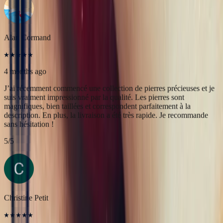
suis vraiment impressionné par la qualité. Les pierres sont
magnifiques, bien taillées et correspondent parfaitement à la
description. En plus, la livraison a été très rapide. Je recommande
sans hésitation !
5
/5
Christine Petit
4 months ago
Bastien est à la fois très sympathique et très professionnel. J'ai été
très bien reçue, le contact et la communication sont faciles. J'ai fait
transformer une marguerite en bague plus moderne et je suis ravie
du résultat.
5
/5