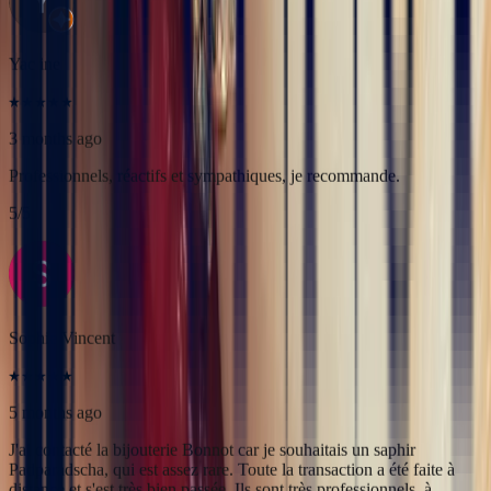
5
/5
Sophie Vincent
5 months ago
J'ai contacté la bijouterie Bonnot car je souhaitais un saphir
Padparadscha, qui est assez rare. Toute la transaction a été faite à
distance et s'est très bien passée. Ils sont très professionnels, à
l'écoute et très sympathiques. J'ai reçu ma bague et elle correspond
tout à fait à ma demande. Merci beaucoup 😋
5
/5
Pn Ph