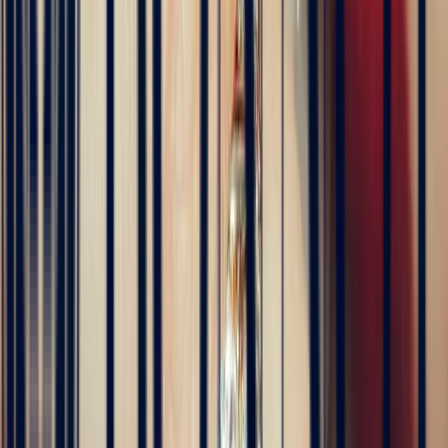
4 months ago
Excellente expérience avec Bastien pour la conception de notre
bague de fiançailles sur mesure. Il a été disponible, les échanges ont
été fluides et efficaces. La conception de la bague a été rapide, elle
est magnifique et correspond exactement à ce que nous voulions.
Nous recommandons fortement Bonnot pour son expertise, mais
aussi son sens de l'écoute.
5
/5
JFL lancelier
4 months ago
Très professionnels.un service impeccable une belle offre de bijoux
de très grande qualité
5
/5