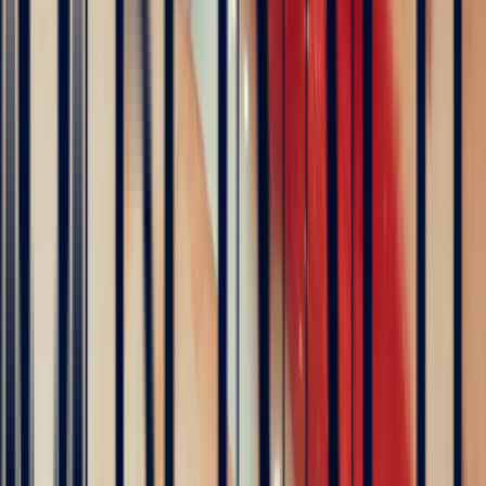
The founder of Bonnot Paris
Discover the story behind his travels, from the selection of
gemstones to the creation of jewellery. A transparent and
inspiring journey, as close as possible to the craft.
Follow his journey here
Explore
Precious Stones
Engagement Rings
Sapphire Engagement
Rings
Emerald Engagement Rings
5
/5
Hundreds of clients around the world trust us