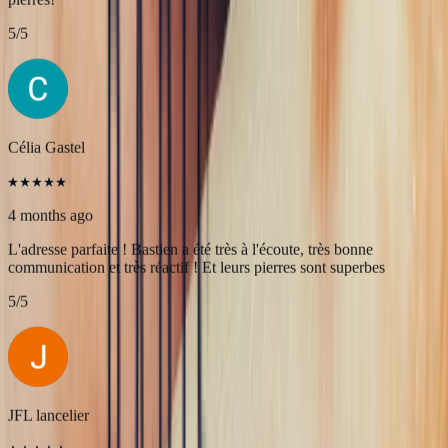
4 months ago
Une très belle rencontre autour d'une belle Pierre, merci à Bastien et
François pour leur accueil! A très bientôt pour l'achat de nouvelles
pierres!
5
/5
Célia Gastel
4 months ago
L'adresse parfaite ! Bastien a été très à l'écoute, très bonne
communication et très réactif ! Et leurs pierres sont superbes
5
/5