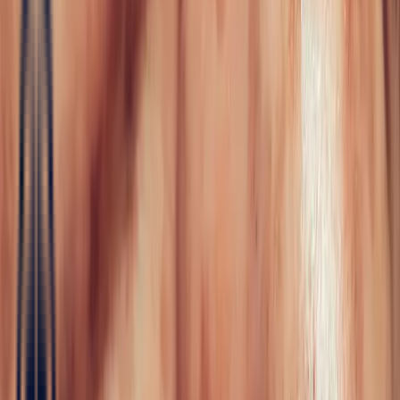
Fine Jewellery
All Fine Jewellery
Engagement
Color Blossom
Mini Color Blossom
Bespoke
Creations
Maison Bonnot
Langue
EN
/
Devise
✦
Studio Bonnot