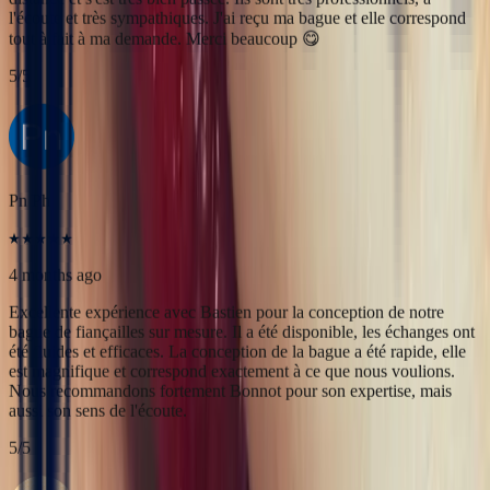
4 months ago
Excellente expérience avec Bastien pour la conception de notre
bague de fiançailles sur mesure. Il a été disponible, les échanges ont
été fluides et efficaces. La conception de la bague a été rapide, elle
est magnifique et correspond exactement à ce que nous voulions.
Nous recommandons fortement Bonnot pour son expertise, mais
aussi son sens de l'écoute.
5
/5
Alan Cormand
4 months ago
J’ai récemment commencé une collection de pierres précieuses et je