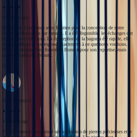
3 months ago
5
/5
Professionnels, réactifs et sympathiques, je recommande.
‹
›
Alan Cormand
4 months ago
J’ai récemment commencé une collection de pierres précieuses et je
suis vraiment impressionné par la qualité. Les pierres sont
magnifiques, bien taillées et correspondent parfaitement à la
description. En plus, la livraison a été très rapide. Je recommande
sans hésitation !
5
/5