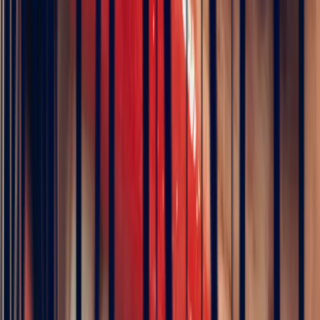
Metal
Choose
Stone
Zambian Emerald Rectangle 1.67ct
Size
Choose your size
Chat on WhatsApp
Add to cart
Book an appointment
ICA Member Dealer
Bonnot Paris is the only French jeweller to hold
membership of the prestigious international association of
coloured stone dealers
Description