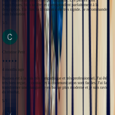
Christine Petit
4 months ago
Bastien est à la fois très sympathique et très professionnel. J'ai été
très bien reçue, le contact et la communication sont faciles. J'ai fait
transformer une marguerite en bague plus moderne et je suis ravie
du résultat.
5
/5
Yac ine
3 months ago
Professionnels, réactifs et sympathiques, je recommande.