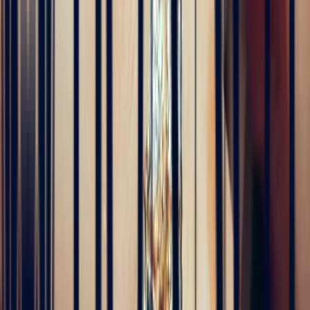
Alan Cormand
4 months ago
J’ai récemment commencé une collection de pierres précieuses et je
suis vraiment impressionné par la qualité. Les pierres sont
magnifiques, bien taillées et correspondent parfaitement à la
description. En plus, la livraison a été très rapide. Je recommande
sans hésitation !
5
/5
Alex