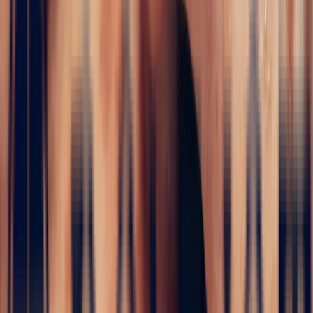
i
Engagement Rings
5 / 5
Home
›
Fine jewelry
›
Engagement Rings
›
Art Deco Ring with
1.67ct Rectangle Zambian Emerald