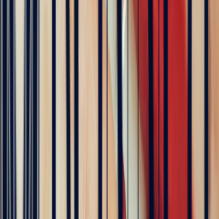
Excellent
Rating based on 79 client reviews
5
/5
Sophie Vincent
5 months ago
J'ai contacté la bijouterie Bonnot car je souhaitais un saphir
Padparadscha, qui est assez rare. Toute la transaction a été faite à
distance et s'est très bien passée. Ils sont très professionnels, à
l'écoute et très sympathiques. J'ai reçu ma bague et elle correspond
tout à fait à ma demande. Merci beaucoup 😋