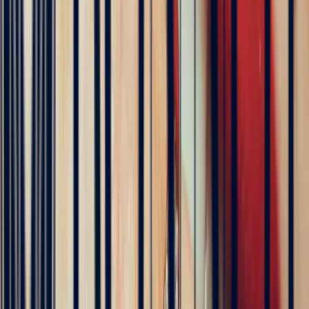
5
/5
Célia Gastel
4 months ago
L'adresse parfaite ! Bastien a été très à l'écoute, très bonne
communication et très réactif ! Et leurs pierres sont superbes
5
/5
Pn Ph