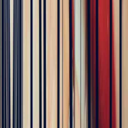
5
/5
Célia Gastel
4 months ago
L'adresse parfaite ! Bastien a été très à l'écoute, très bonne
communication et très réactif ! Et leurs pierres sont superbes
5
/5
Pn Ph