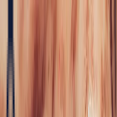
Precious Stones
Precious Stones
All Precious
Stones
Sapphire
Rubies
Emerald
Aquamarine
Alexandrite
Garnet
Sourcin
Fine Jewellery