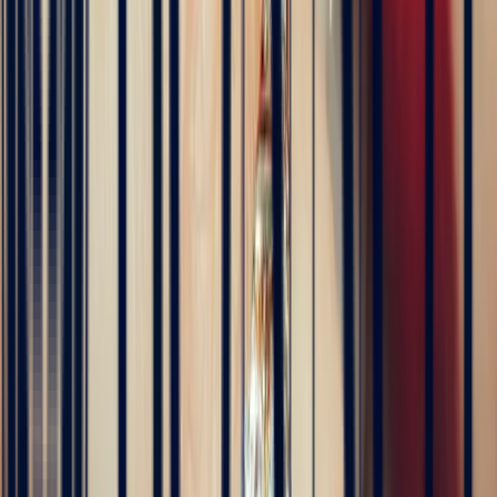
4 months ago
Excellente expérience avec Bastien pour la conception de notre
bague de fiançailles sur mesure. Il a été disponible, les échanges ont
été fluides et efficaces. La conception de la bague a été rapide, elle
est magnifique et correspond exactement à ce que nous voulions.
Nous recommandons fortement Bonnot pour son expertise, mais
aussi son sens de l'écoute.
5
/5
JFL lancelier
4 months ago
Très professionnels.un service impeccable une belle offre de bijoux
de très grande qualité
5
/5