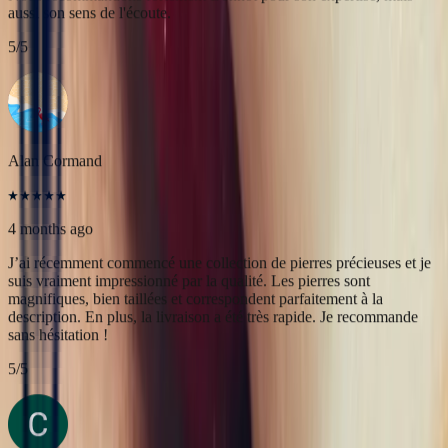
4 months ago
J’ai récemment commencé une collection de pierres précieuses et je
suis vraiment impressionné par la qualité. Les pierres sont
magnifiques, bien taillées et correspondent parfaitement à la
description. En plus, la livraison a été très rapide. Je recommande
sans hésitation !
5
/5
Christine Petit
4 months ago
Bastien est à la fois très sympathique et très professionnel. J'ai été
très bien reçue, le contact et la communication sont faciles. J'ai fait
transformer une marguerite en bague plus moderne et je suis ravie