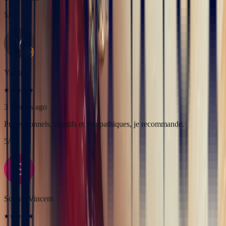
3 months ago
Professionnels, réactifs et sympathiques, je recommande.
5
/5
Sophie Vincent
5 months ago
J'ai contacté la bijouterie Bonnot car je souhaitais un saphir
Padparadscha, qui est assez rare. Toute la transaction a été faite à
distance et s'est très bien passée. Ils sont très professionnels, à
l'écoute et très sympathiques. J'ai reçu ma bague et elle correspond
tout à fait à ma demande. Merci beaucoup 😋
5
/5