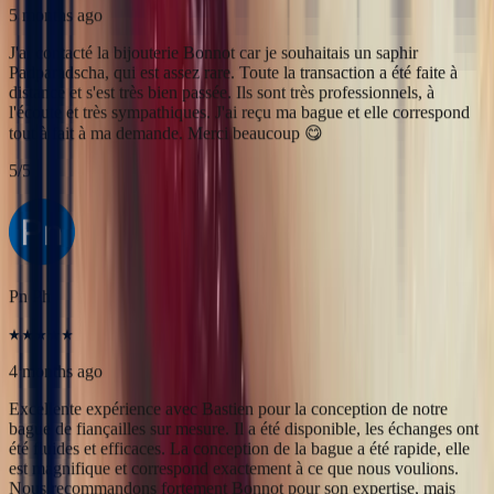
Pn Ph
4 months ago
Excellente expérience avec Bastien pour la conception de notre
bague de fiançailles sur mesure. Il a été disponible, les échanges ont
été fluides et efficaces. La conception de la bague a été rapide, elle
est magnifique et correspond exactement à ce que nous voulions.
Nous recommandons fortement Bonnot pour son expertise, mais
aussi son sens de l'écoute.
5
/5
Alan Cormand