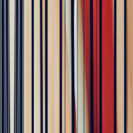
Excellent
Rating based on 79 client reviews
5
/5
Sophie Vincent
5 months ago
J'ai contacté la bijouterie Bonnot car je souhaitais un saphir
Padparadscha, qui est assez rare. Toute la transaction a été faite à
distance et s'est très bien passée. Ils sont très professionnels, à
l'écoute et très sympathiques. J'ai reçu ma bague et elle correspond
tout à fait à ma demande. Merci beaucoup 😋