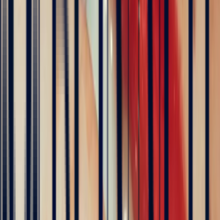
The founder of Bonnot Paris
Discover the story behind his travels, from the selection of
gemstones to the creation of jewellery. A transparent and
inspiring journey, as close as possible to the craft.
Follow his journey here
Explore
Precious Stones
Engagement Rings
Sapphire Engagement
Rings
Emerald Engagement Rings
5
/5
Hundreds of clients around the world trust us