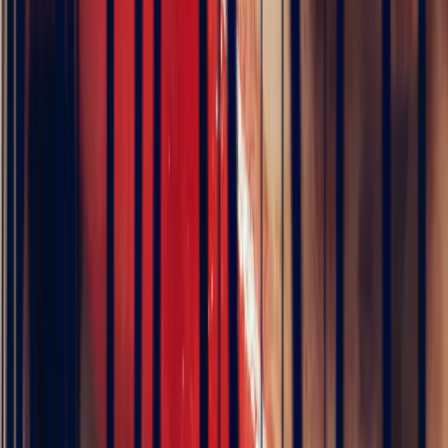
Art Deco Violet Sapphire
Rectangle Ring, 1.07ct
€4,560
VAT 20% included
Pay in 3 interest-free instalments