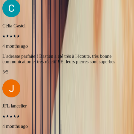
Une très belle rencontre autour d'une belle Pierre, merci à Bastien et
François pour leur accueil! A très bientôt pour l'achat de nouvelles
pierres!
5
/5
Célia Gastel
4 months ago
L'adresse parfaite ! Bastien a été très à l'écoute, très bonne
communication et très réactif ! Et leurs pierres sont superbes
5
/5