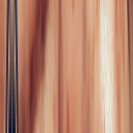
Fine Jewellery
All Fine Jewellery
Engagement
Color Blossom
Mini Color Blossom
Bespoke
Creations
Maison Bonnot
Langue
EN
/
Devise
✦
Studio Bonnot