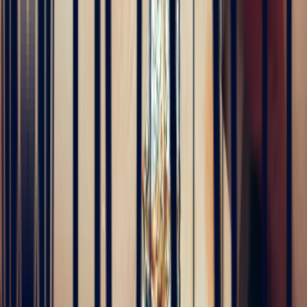
Alan Cormand
4 months ago
J’ai récemment commencé une collection de pierres précieuses et je
suis vraiment impressionné par la qualité. Les pierres sont
magnifiques, bien taillées et correspondent parfaitement à la
description. En plus, la livraison a été très rapide. Je recommande
sans hésitation !
5
/5
Alex