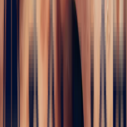
i
Engagement Rings
5 / 5
Home
›
Fine jewelry
›
Engagement Rings
›
Art Deco Violet
Sapphire Rectangle Ring, 1.07ct