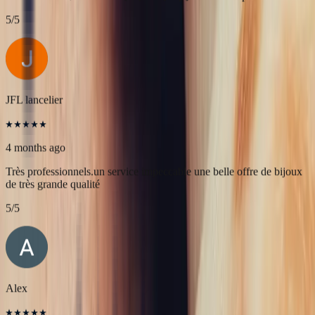
Célia Gastel
4 months ago
L'adresse parfaite ! Bastien a été très à l'écoute, très bonne
communication et très réactif ! Et leurs pierres sont superbes
5
/5
JFL lancelier
4 months ago
Très professionnels.un service impeccable une belle offre de bijoux
de très grande qualité
5
/5