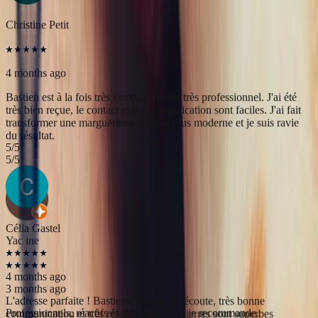
du résultat.
5
/5
Yac ine
3 months ago
Professionnels, réactifs et sympathiques, je recommande.
5
/5