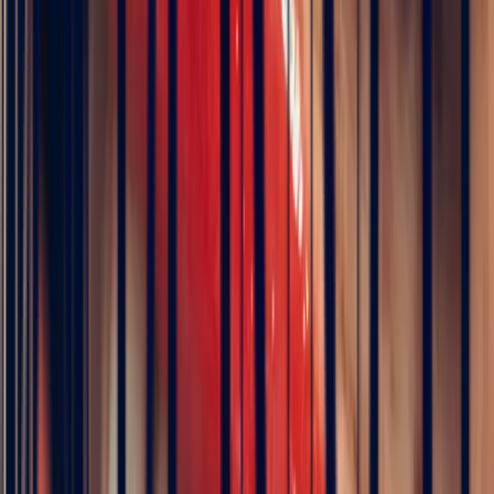
Metal
Choose
Stone
Purple Sapphire Rectangle 1.07ct
Size
Choose your size
Chat on WhatsApp
Add to cart
Book an appointment
ICA Member Dealer
Bonnot Paris is the only French jeweller to hold
membership of the prestigious international association of
coloured stone dealers
Description