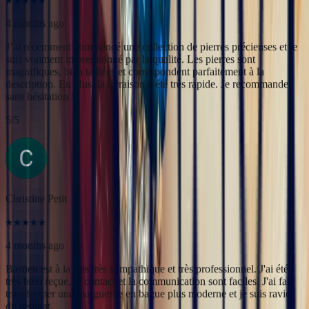
Christine Petit
4 months ago
Bastien est à la fois très sympathique et très professionnel. J'ai été
très bien reçue, le contact et la communication sont faciles. J'ai fait
transformer une marguerite en bague plus moderne et je suis ravie
du résultat.
5
/5
Yac ine