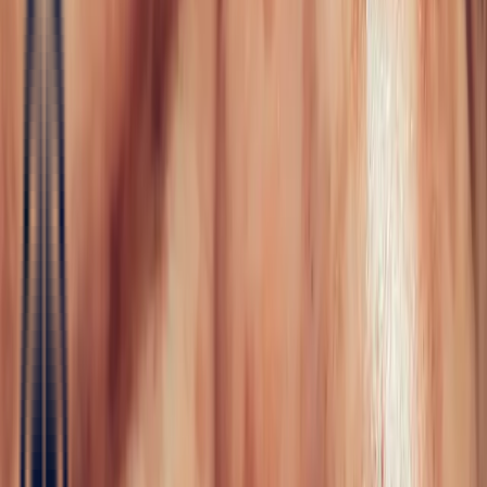
Fine Jewellery
All Fine Jewellery
Engagement
Sapphire
Emerald
Rubies
Color
Blossom
Mini Color Blossom
Bespoke
Creations
Maison Bonnot
Langue
EN
/
Devise
✦
Studio Bonnot