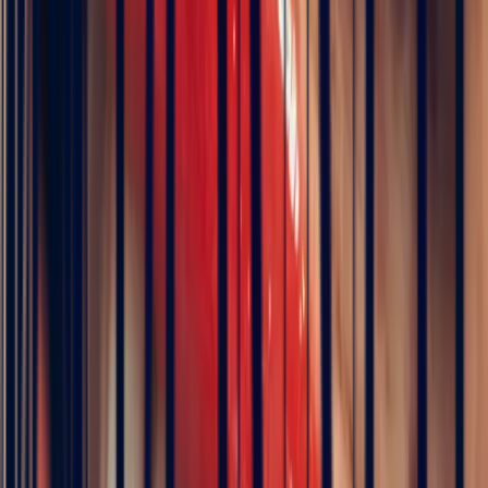
Pay in 3 interest-free instalments
Metal
Choose
Stone
Teal Sapphire Emerald Cut 1.28ct
Size
Choose your size
Chat on WhatsApp
Add to cart
Book an appointment
ICA Member Dealer
Bonnot Paris is the only French jeweller to hold
membership of the prestigious international association of
coloured stone dealers
Description