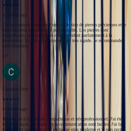
5
/5
Christine Petit
4 months ago
Bastien est à la fois très sympathique et très professionnel. J'ai été
très bien reçue, le contact et la communication sont faciles. J'ai fait
transformer une marguerite en bague plus moderne et je suis ravie
du résultat.
5
/5
Yac ine