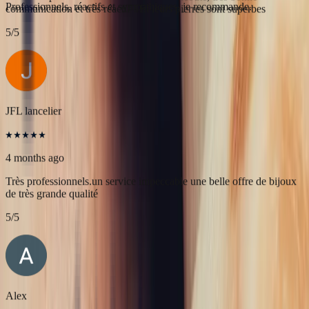
Célia Gastel
4 months ago
L'adresse parfaite ! Bastien a été très à l'écoute, très bonne
communication et très réactif ! Et leurs pierres sont superbes
5
/5
JFL lancelier
4 months ago
Très professionnels.un service impeccable une belle offre de bijoux
de très grande qualité
5
/5