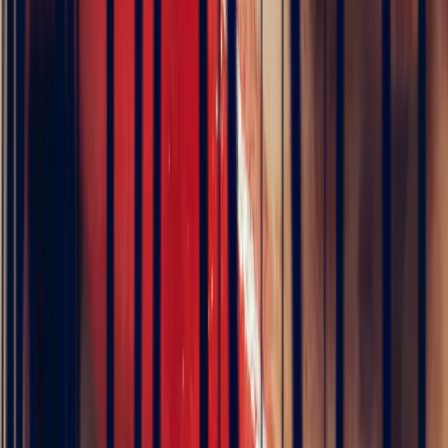
Art Deco Teal Sapphire
Emerald Cut Ring, 1.28ct
€4,320
VAT 20% included