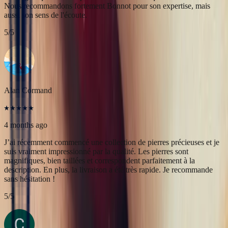
Alan Cormand
4 months ago
J’ai récemment commencé une collection de pierres précieuses et je
suis vraiment impressionné par la qualité. Les pierres sont
magnifiques, bien taillées et correspondent parfaitement à la
description. En plus, la livraison a été très rapide. Je recommande
sans hésitation !
5
/5
Christine Petit
4 months ago
Bastien est à la fois très sympathique et très professionnel. J'ai été
très bien reçue, le contact et la communication sont faciles. J'ai fait