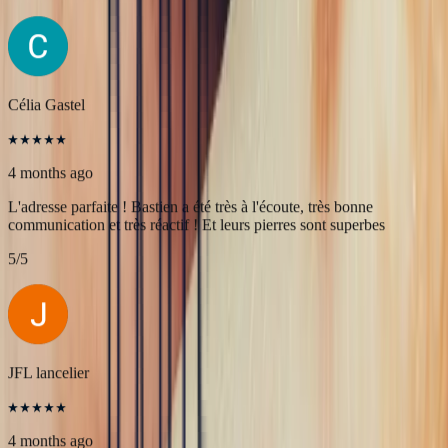
4 months ago
Une très belle rencontre autour d'une belle Pierre, merci à Bastien et
François pour leur accueil! A très bientôt pour l'achat de nouvelles
pierres!
5
/5
Célia Gastel
4 months ago
L'adresse parfaite ! Bastien a été très à l'écoute, très bonne
communication et très réactif ! Et leurs pierres sont superbes
5
/5