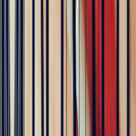
Hundreds of clients around the world trust us
Excellent
Rating based on 79 client reviews
5
/5
Sophie Vincent
5 months ago
J'ai contacté la bijouterie Bonnot car je souhaitais un saphir
Padparadscha, qui est assez rare. Toute la transaction a été faite à
distance et s'est très bien passée. Ils sont très professionnels, à
l'écoute et très sympathiques. J'ai reçu ma bague et elle correspond
tout à fait à ma demande. Merci beaucoup 😋