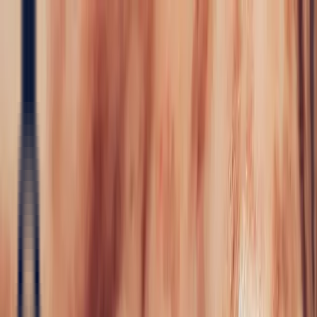
Precious Stones
Precious Stones
All Precious
Stones
Sapphire
Rubies
Emerald
Aquamarine
Alexandrite
Garnet
Sourcin
Fine Jewellery