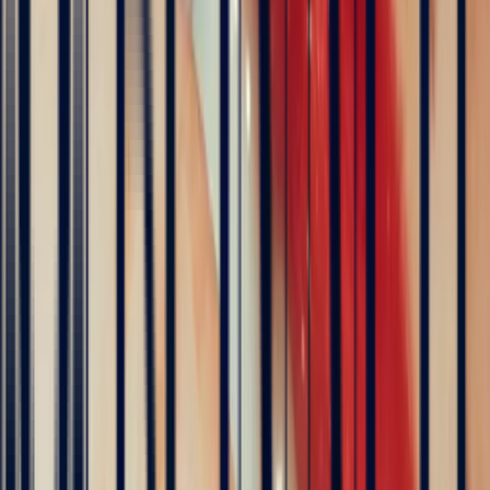
The founder of Bonnot Paris
Discover the story behind his travels, from the selection of
gemstones to the creation of jewellery. A transparent and
inspiring journey, as close as possible to the craft.
Follow his journey here
Explore
Precious Stones
Engagement Rings
Sapphire Engagement
Rings
Emerald Engagement Rings
5
/5