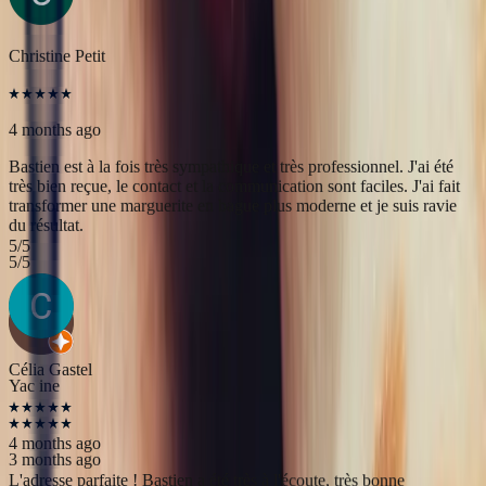
transformer une marguerite en bague plus moderne et je suis ravie
du résultat.
5
/5
Yac ine
3 months ago
Professionnels, réactifs et sympathiques, je recommande.
5
/5