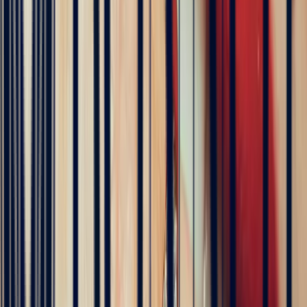
5
/5
Célia Gastel
4 months ago
L'adresse parfaite ! Bastien a été très à l'écoute, très bonne
communication et très réactif ! Et leurs pierres sont superbes
5
/5
Pn Ph