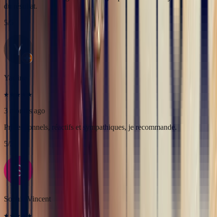
3 months ago
Professionnels, réactifs et sympathiques, je recommande.
5
/5
Sophie Vincent
5 months ago
J'ai contacté la bijouterie Bonnot car je souhaitais un saphir
Padparadscha, qui est assez rare. Toute la transaction a été faite à
distance et s'est très bien passée. Ils sont très professionnels, à
l'écoute et très sympathiques. J'ai reçu ma bague et elle correspond
tout à fait à ma demande. Merci beaucoup 😋
5
/5