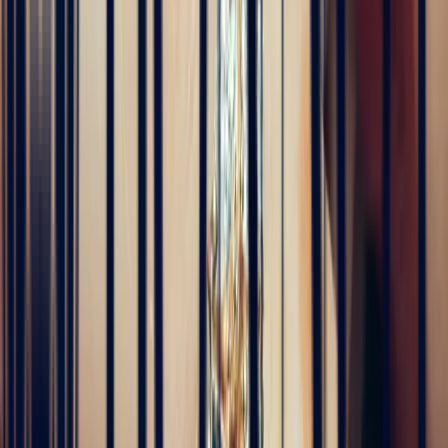
Alan Cormand
4 months ago
J’ai récemment commencé une collection de pierres précieuses et je
suis vraiment impressionné par la qualité. Les pierres sont
magnifiques, bien taillées et correspondent parfaitement à la
description. En plus, la livraison a été très rapide. Je recommande
sans hésitation !
5
/5
Alex