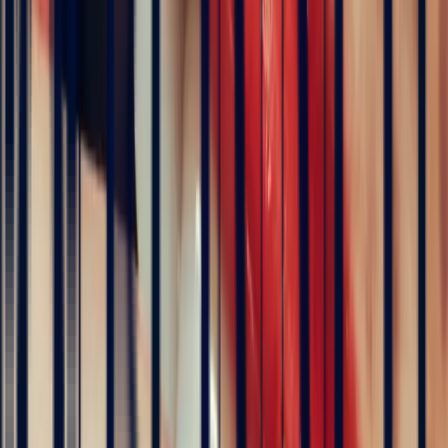
Art Deco Teal Sapphire Emerald Cut Ring, 1.28ct
engagement rings
Natural, exclusive stones — no middlemen