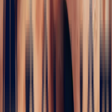
i
Engagement Rings
5 / 5
Home
›
Fine jewelry
›
Engagement Rings
›
Art Deco Teal
Sapphire Emerald Cut Ring, 1.28ct