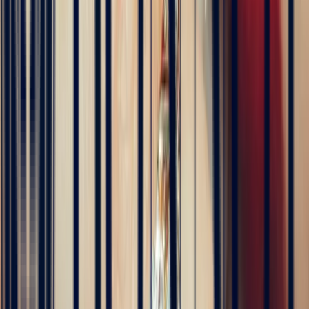
4 months ago
Excellente expérience avec Bastien pour la conception de notre
bague de fiançailles sur mesure. Il a été disponible, les échanges ont
été fluides et efficaces. La conception de la bague a été rapide, elle
est magnifique et correspond exactement à ce que nous voulions.
Nous recommandons fortement Bonnot pour son expertise, mais
aussi son sens de l'écoute.
5
/5
JFL lancelier
4 months ago
Très professionnels.un service impeccable une belle offre de bijoux
de très grande qualité
5
/5