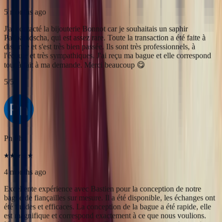
Pn Ph
4 months ago
Excellente expérience avec Bastien pour la conception de notre
bague de fiançailles sur mesure. Il a été disponible, les échanges ont
été fluides et efficaces. La conception de la bague a été rapide, elle
est magnifique et correspond exactement à ce que nous voulions.
Nous recommandons fortement Bonnot pour son expertise, mais
aussi son sens de l'écoute.
5
/5
Alan Cormand