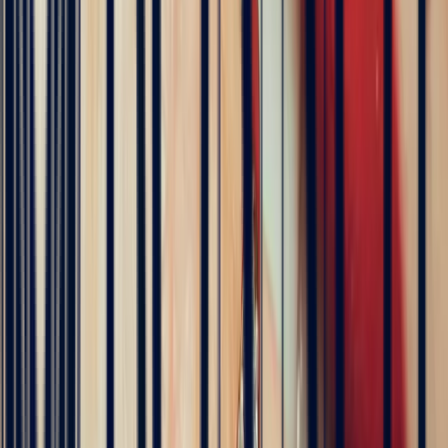
5
/5
Célia Gastel
4 months ago
L'adresse parfaite ! Bastien a été très à l'écoute, très bonne
communication et très réactif ! Et leurs pierres sont superbes
5
/5
Pn Ph