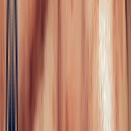
Fine Jewellery
All Fine Jewellery
Engagement
Color Blossom
Mini Color Blossom
Bespoke
Creations
Maison Bonnot
Langue
EN
/
Devise
✦
Studio Bonnot