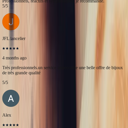
Célia Gastel
4 months ago
L'adresse parfaite ! Bastien a été très à l'écoute, très bonne
communication et très réactif ! Et leurs pierres sont superbes
5
/5
JFL lancelier
4 months ago
Très professionnels.un service impeccable une belle offre de bijoux
de très grande qualité
5
/5