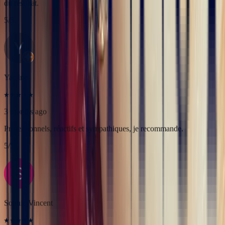
3 months ago
Professionnels, réactifs et sympathiques, je recommande.
5
/5
Sophie Vincent
5 months ago
J'ai contacté la bijouterie Bonnot car je souhaitais un saphir
Padparadscha, qui est assez rare. Toute la transaction a été faite à
distance et s'est très bien passée. Ils sont très professionnels, à
l'écoute et très sympathiques. J'ai reçu ma bague et elle correspond
tout à fait à ma demande. Merci beaucoup 😋
5
/5