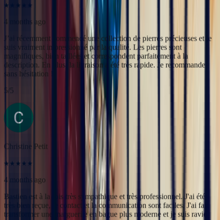
Christine Petit
4 months ago
Bastien est à la fois très sympathique et très professionnel. J'ai été
très bien reçue, le contact et la communication sont faciles. J'ai fait
transformer une marguerite en bague plus moderne et je suis ravie
du résultat.
5
/5
Yac ine