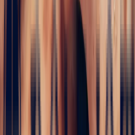
i
Engagement Rings
5 / 5
Home
›
Fine jewelry
›
Engagement Rings
›
Art Deco Red
Spinel Emerald Cut Ring 1.09ct