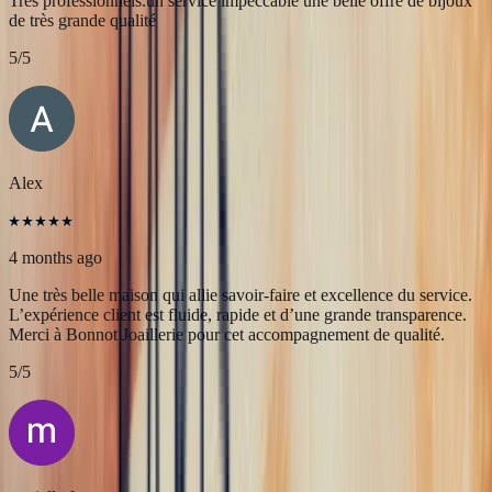
JFL lancelier
4 months ago
Très professionnels.un service impeccable une belle offre de bijoux
de très grande qualité
5
/5
Alex
4 months ago
Une très belle maison qui allie savoir-faire et excellence du service.
L’expérience client est fluide, rapide et d’une grande transparence.
Merci à Bonnot Joaillerie pour cet accompagnement de qualité.