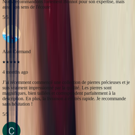
4 months ago
J’ai récemment commencé une collection de pierres précieuses et je
suis vraiment impressionné par la qualité. Les pierres sont
magnifiques, bien taillées et correspondent parfaitement à la
description. En plus, la livraison a été très rapide. Je recommande
sans hésitation !
5
/5
Christine Petit
4 months ago
Bastien est à la fois très sympathique et très professionnel. J'ai été
très bien reçue, le contact et la communication sont faciles. J'ai fait
transformer une marguerite en bague plus moderne et je suis ravie