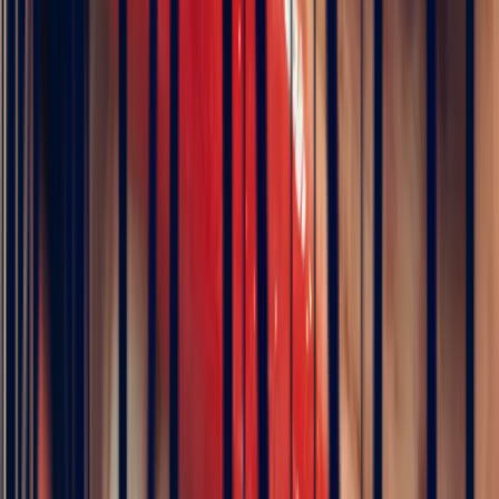
Metal
Choose
Stone
Red Spinel Emerald Cut 1.09ct
Size
Choose your size
Chat on WhatsApp
Add to cart
Book an appointment
ICA Member Dealer
Bonnot Paris is the only French jeweller to hold
membership of the prestigious international association of
coloured stone dealers
Description