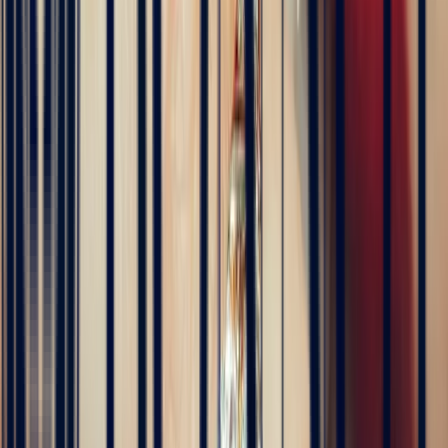
4 months ago
Excellente expérience avec Bastien pour la conception de notre
bague de fiançailles sur mesure. Il a été disponible, les échanges ont
été fluides et efficaces. La conception de la bague a été rapide, elle
est magnifique et correspond exactement à ce que nous voulions.
Nous recommandons fortement Bonnot pour son expertise, mais
aussi son sens de l'écoute.
5
/5
JFL lancelier
4 months ago
Très professionnels.un service impeccable une belle offre de bijoux
de très grande qualité
5
/5