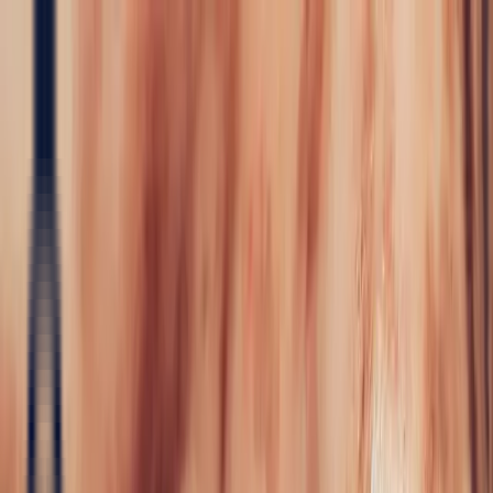
Precious Stones
Precious Stones
All Precious
Stones
Sapphire
Rubies
Emerald
Aquamarine
Alexandrite
Garnet
Sourcin
Fine Jewellery