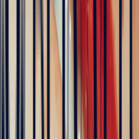
The founder of Bonnot Paris
Discover the story behind his travels, from the selection of
gemstones to the creation of jewellery. A transparent and
inspiring journey, as close as possible to the craft.
Follow his journey here
Explore
Precious Stones
Engagement Rings
Sapphire Engagement
Rings
Emerald Engagement Rings
5
/5
Hundreds of clients around the world trust us