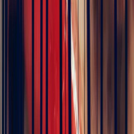
Art Deco Red Spinel Emerald
Cut Ring 1.09ct
€6,240
VAT 20% included
Pay in 3 interest-free instalments