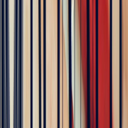
Excellent
Rating based on 79 client reviews
5
/5
Sophie Vincent
5 months ago
J'ai contacté la bijouterie Bonnot car je souhaitais un saphir
Padparadscha, qui est assez rare. Toute la transaction a été faite à
distance et s'est très bien passée. Ils sont très professionnels, à
l'écoute et très sympathiques. J'ai reçu ma bague et elle correspond
tout à fait à ma demande. Merci beaucoup 😋