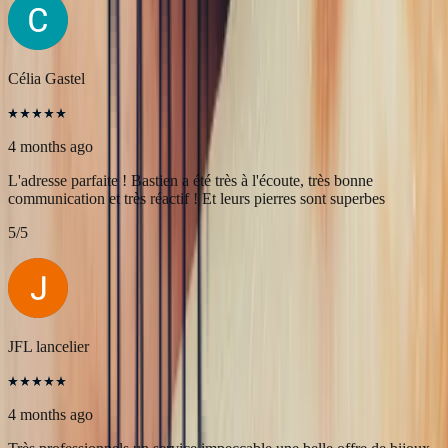
Une très belle rencontre autour d'une belle Pierre, merci à Bastien et
François pour leur accueil! A très bientôt pour l'achat de nouvelles
pierres!
5
/5
Célia Gastel
4 months ago
L'adresse parfaite ! Bastien a été très à l'écoute, très bonne
communication et très réactif ! Et leurs pierres sont superbes
5
/5