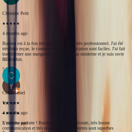
du résultat.
5
/5
Yac ine
3 months ago
Professionnels, réactifs et sympathiques, je recommande.
5
/5