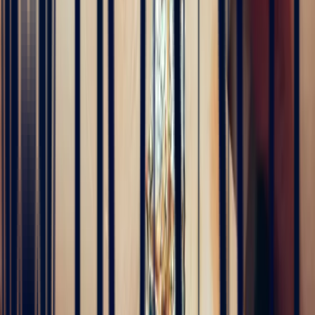
Alan Cormand
4 months ago
J’ai récemment commencé une collection de pierres précieuses et je
suis vraiment impressionné par la qualité. Les pierres sont
magnifiques, bien taillées et correspondent parfaitement à la
description. En plus, la livraison a été très rapide. Je recommande
sans hésitation !
5
/5
Alex