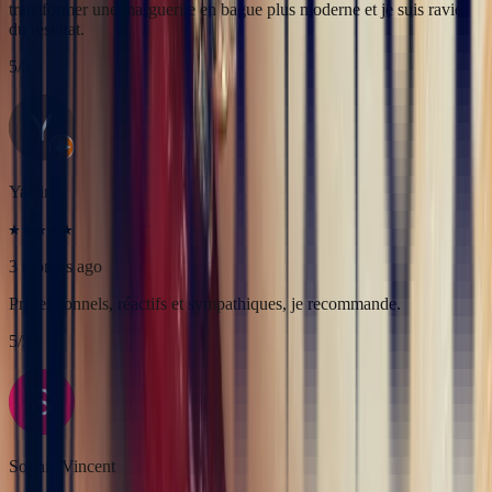
3 months ago
Professionnels, réactifs et sympathiques, je recommande.
5
/5
Sophie Vincent
5 months ago
J'ai contacté la bijouterie Bonnot car je souhaitais un saphir
Padparadscha, qui est assez rare. Toute la transaction a été faite à
distance et s'est très bien passée. Ils sont très professionnels, à
l'écoute et très sympathiques. J'ai reçu ma bague et elle correspond
tout à fait à ma demande. Merci beaucoup 😋
5
/5