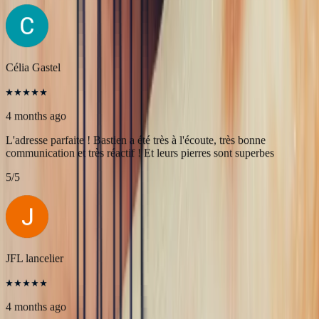
4 months ago
Une très belle rencontre autour d'une belle Pierre, merci à Bastien et
François pour leur accueil! A très bientôt pour l'achat de nouvelles
pierres!
5
/5
Célia Gastel
4 months ago
L'adresse parfaite ! Bastien a été très à l'écoute, très bonne
communication et très réactif ! Et leurs pierres sont superbes
5
/5