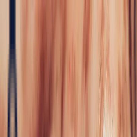
Precious Stones
Precious Stones
All Precious
Stones
Sapphire
Rubies
Emerald
Aquamarine
Alexandrite
Garnet
Sourcin
Fine Jewellery