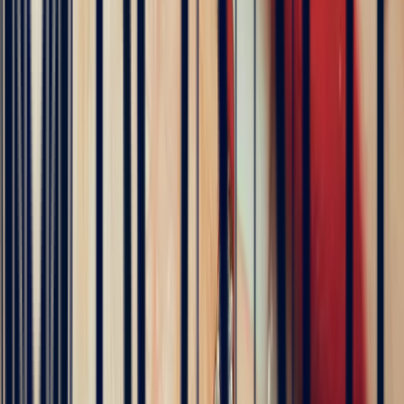
5
/5
Célia Gastel
4 months ago
L'adresse parfaite ! Bastien a été très à l'écoute, très bonne
communication et très réactif ! Et leurs pierres sont superbes
5
/5
Pn Ph