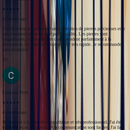
5
/5
Christine Petit
4 months ago
Bastien est à la fois très sympathique et très professionnel. J'ai été
très bien reçue, le contact et la communication sont faciles. J'ai fait
transformer une marguerite en bague plus moderne et je suis ravie
du résultat.
5
/5
Yac ine