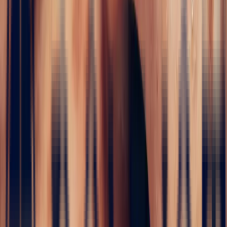
i
Engagement Rings
5 / 5
Home
›
Fine jewelry
›
Engagement Rings
›
Floral Ring with
Oval Padparadscha Sapphire 1.52ct