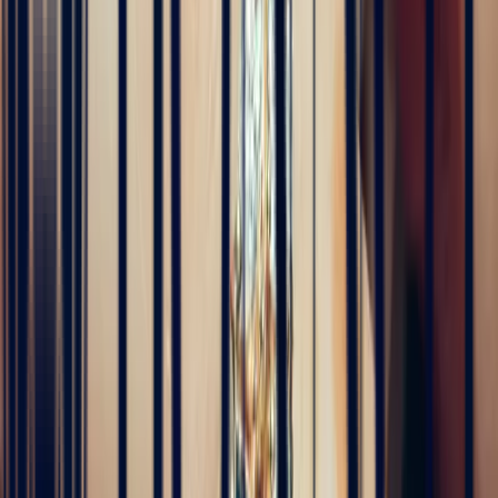
Alan Cormand
4 months ago
J’ai récemment commencé une collection de pierres précieuses et je
suis vraiment impressionné par la qualité. Les pierres sont
magnifiques, bien taillées et correspondent parfaitement à la
description. En plus, la livraison a été très rapide. Je recommande
sans hésitation !
5
/5
Alex