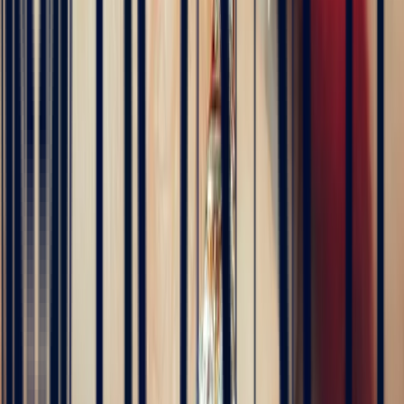
4 months ago
Excellente expérience avec Bastien pour la conception de notre
bague de fiançailles sur mesure. Il a été disponible, les échanges ont
été fluides et efficaces. La conception de la bague a été rapide, elle
est magnifique et correspond exactement à ce que nous voulions.
Nous recommandons fortement Bonnot pour son expertise, mais
aussi son sens de l'écoute.
5
/5
JFL lancelier
4 months ago
Très professionnels.un service impeccable une belle offre de bijoux
de très grande qualité
5
/5