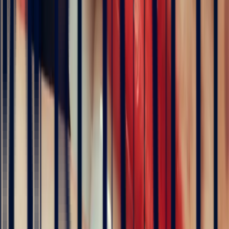
Floral Ring with Oval Padparadscha Sapphire 1.52ct
engagement rings
Natural, exclusive stones — no middlemen