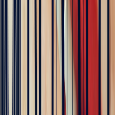
Hundreds of clients around the world trust us
Excellent
Rating based on 79 client reviews
5
/5
Sophie Vincent
5 months ago
J'ai contacté la bijouterie Bonnot car je souhaitais un saphir
Padparadscha, qui est assez rare. Toute la transaction a été faite à
distance et s'est très bien passée. Ils sont très professionnels, à
l'écoute et très sympathiques. J'ai reçu ma bague et elle correspond
tout à fait à ma demande. Merci beaucoup 😋