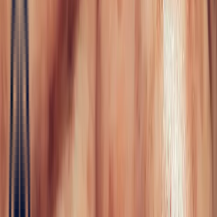
Fine Jewellery
All Fine Jewellery
Engagement
Sapphire
Emerald
Rubies
Color
Blossom
Mini Color Blossom
Bespoke
Creations
Maison Bonnot
Langue
EN
/
Devise
✦
Studio Bonnot