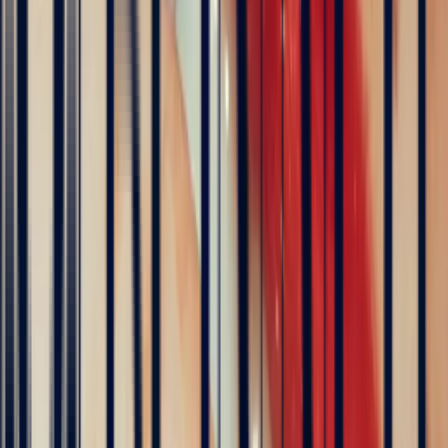
The founder of Bonnot Paris
Discover the story behind his travels, from the selection of
gemstones to the creation of jewellery. A transparent and
inspiring journey, as close as possible to the craft.
Follow his journey here
Explore
Precious Stones
Engagement Rings
Sapphire Engagement
Rings
Emerald Engagement Rings
5
/5