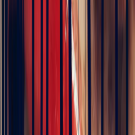
Floral Ring with Oval
Padparadscha Sapphire 1.52ct
€8,880
VAT 20% included