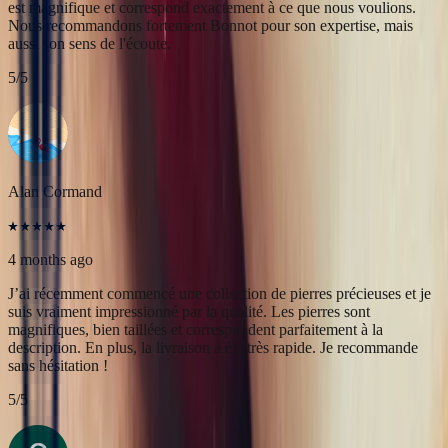
Alan Cormand
4 months ago
J’ai récemment commencé une collection de pierres précieuses et je
suis vraiment impressionné par la qualité. Les pierres sont
magnifiques, bien taillées et correspondent parfaitement à la
description. En plus, la livraison a été très rapide. Je recommande
sans hésitation !
5
/5
Christine Petit
4 months ago
Bastien est à la fois très sympathique et très professionnel. J'ai été
très bien reçue, le contact et la communication sont faciles. J'ai fait