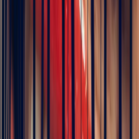
Pay in 3 interest-free instalments
Metal
Choose
Stone
Oval Padparadscha Sapphire 1.52ct — Madagascar (3)
Size
Choose your size
Chat on WhatsApp
Add to cart
Book an appointment
ICA Member Dealer
Bonnot Paris is the only French jeweller to hold
membership of the prestigious international association of
coloured stone dealers
Description