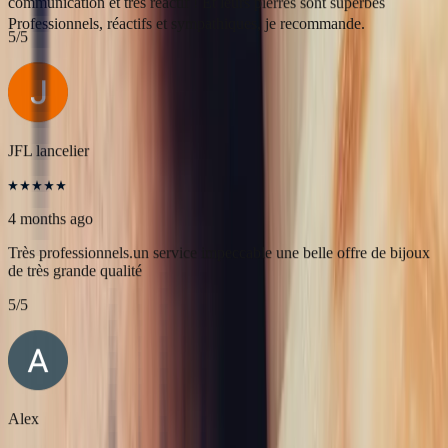
Célia Gastel
4 months ago
L'adresse parfaite ! Bastien a été très à l'écoute, très bonne
communication et très réactif ! Et leurs pierres sont superbes
5
/5
JFL lancelier
4 months ago
Très professionnels.un service impeccable une belle offre de bijoux
de très grande qualité
5
/5