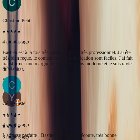
transformer une marguerite en bague plus moderne et je suis ravie
du résultat.
5
/5
Yac ine
3 months ago
Professionnels, réactifs et sympathiques, je recommande.
5
/5