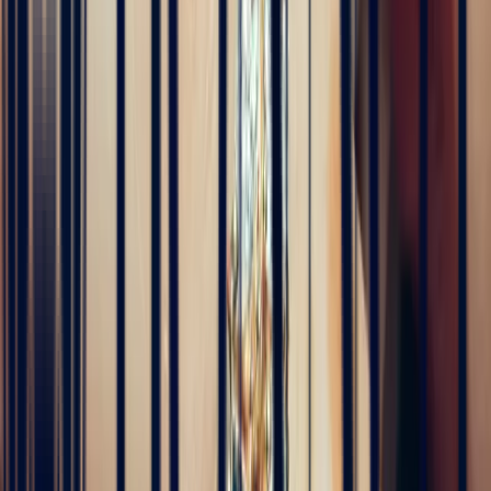
Alan Cormand
4 months ago
J’ai récemment commencé une collection de pierres précieuses et je
suis vraiment impressionné par la qualité. Les pierres sont
magnifiques, bien taillées et correspondent parfaitement à la
description. En plus, la livraison a été très rapide. Je recommande
sans hésitation !
5
/5
Alex