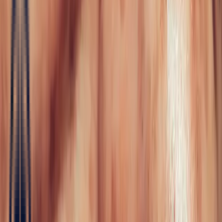
Fine Jewellery
All Fine Jewellery
Engagement
Color Blossom
Mini Color Blossom
Bespoke
Creations
Maison Bonnot
Langue
EN
/
Devise
✦
Studio Bonnot