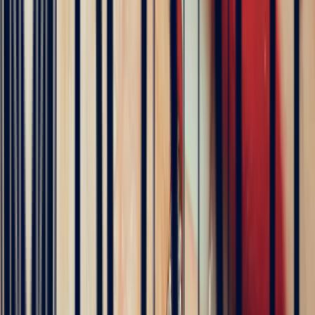
5
/5
Célia Gastel
4 months ago
L'adresse parfaite ! Bastien a été très à l'écoute, très bonne
communication et très réactif ! Et leurs pierres sont superbes
5
/5
Pn Ph