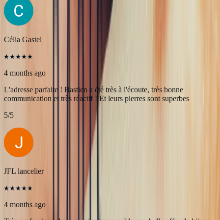
Une très belle rencontre autour d'une belle Pierre, merci à Bastien et
François pour leur accueil! A très bientôt pour l'achat de nouvelles
pierres!
5
/5
Célia Gastel
4 months ago
L'adresse parfaite ! Bastien a été très à l'écoute, très bonne
communication et très réactif ! Et leurs pierres sont superbes
5
/5