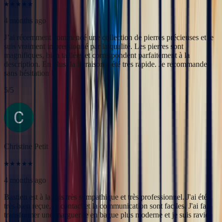
Christine Petit
4 months ago
Bastien est à la fois très sympathique et très professionnel. J'ai été
très bien reçue, le contact et la communication sont faciles. J'ai fait
transformer une marguerite en bague plus moderne et je suis ravie
du résultat.
5
/5
Yac ine