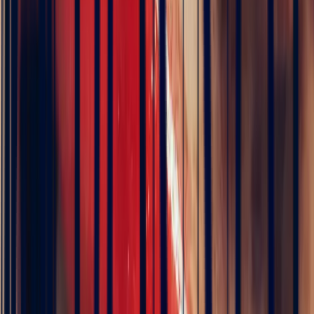
Floral Padparadscha Sapphire
Ring, Oval 1.67ct
€4,920
VAT 20% included
Pay in 3 interest-free instalments