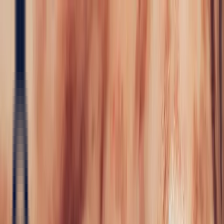
Precious Stones
Precious Stones
All Precious
Stones
Sapphire
Rubies
Emerald
Aquamarine
Alexandrite
Garnet
Sourcin
Fine Jewellery