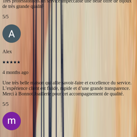
JFL lancelier
4 months ago
Très professionnels.un service impeccable une belle offre de bijoux
de très grande qualité
5
/5
Alex
4 months ago
Une très belle maison qui allie savoir-faire et excellence du service.
L’expérience client est fluide, rapide et d’une grande transparence.
Merci à Bonnot Joaillerie pour cet accompagnement de qualité.