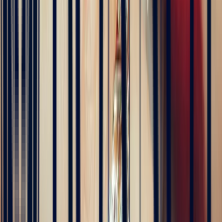
4 months ago
Excellente expérience avec Bastien pour la conception de notre
bague de fiançailles sur mesure. Il a été disponible, les échanges ont
été fluides et efficaces. La conception de la bague a été rapide, elle
est magnifique et correspond exactement à ce que nous voulions.
Nous recommandons fortement Bonnot pour son expertise, mais
aussi son sens de l'écoute.
5
/5
JFL lancelier
4 months ago
Très professionnels.un service impeccable une belle offre de bijoux
de très grande qualité
5
/5