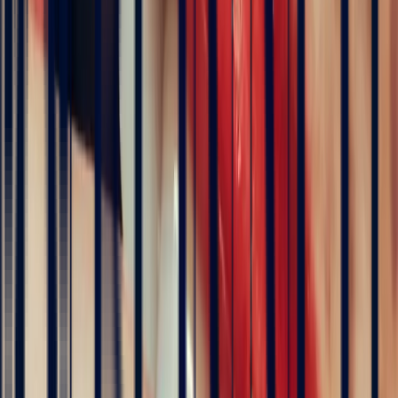
Floral Padparadscha Sapphire Ring, Oval 1.67ct
engagement rings
Natural, exclusive stones — no middlemen