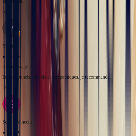
3 months ago
Professionnels, réactifs et sympathiques, je recommande.
5
/5
Sophie Vincent
5 months ago
J'ai contacté la bijouterie Bonnot car je souhaitais un saphir
Padparadscha, qui est assez rare. Toute la transaction a été faite à
distance et s'est très bien passée. Ils sont très professionnels, à
l'écoute et très sympathiques. J'ai reçu ma bague et elle correspond
tout à fait à ma demande. Merci beaucoup 😋
5
/5