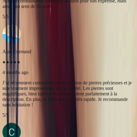
4 months ago
J’ai récemment commencé une collection de pierres précieuses et je
suis vraiment impressionné par la qualité. Les pierres sont
magnifiques, bien taillées et correspondent parfaitement à la
description. En plus, la livraison a été très rapide. Je recommande
sans hésitation !
5
/5
Christine Petit
4 months ago
Bastien est à la fois très sympathique et très professionnel. J'ai été
très bien reçue, le contact et la communication sont faciles. J'ai fait
transformer une marguerite en bague plus moderne et je suis ravie