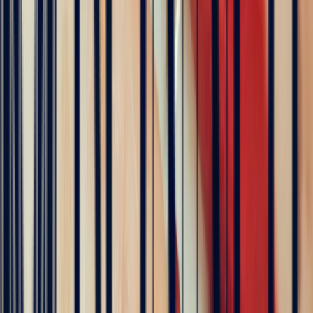
Excellent
Rating based on 79 client reviews
5
/5
Sophie Vincent
5 months ago
J'ai contacté la bijouterie Bonnot car je souhaitais un saphir
Padparadscha, qui est assez rare. Toute la transaction a été faite à
distance et s'est très bien passée. Ils sont très professionnels, à
l'écoute et très sympathiques. J'ai reçu ma bague et elle correspond
tout à fait à ma demande. Merci beaucoup 😋