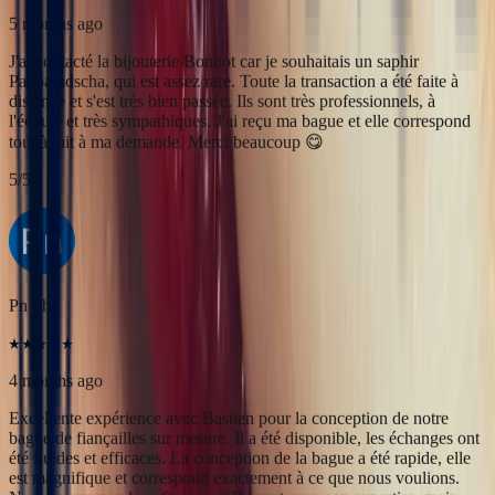
Pn Ph
4 months ago
Excellente expérience avec Bastien pour la conception de notre
bague de fiançailles sur mesure. Il a été disponible, les échanges ont
été fluides et efficaces. La conception de la bague a été rapide, elle
est magnifique et correspond exactement à ce que nous voulions.
Nous recommandons fortement Bonnot pour son expertise, mais
aussi son sens de l'écoute.
5
/5
Alan Cormand