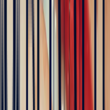
The founder of Bonnot Paris
Discover the story behind his travels, from the selection of
gemstones to the creation of jewellery. A transparent and
inspiring journey, as close as possible to the craft.
Follow his journey here
Explore
Precious Stones
Engagement Rings
Sapphire Engagement
Rings
Emerald Engagement Rings
5
/5
Hundreds of clients around the world trust us