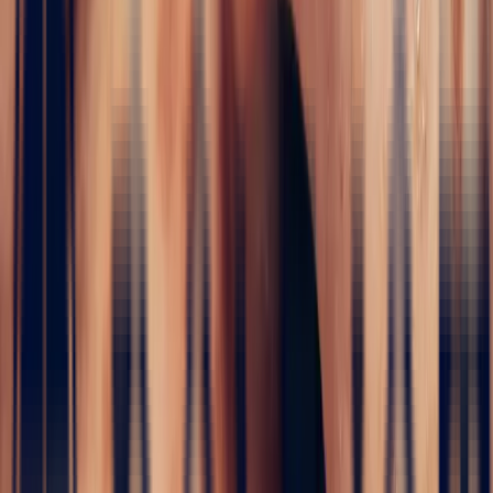
i
Engagement Rings
5 / 5
Home
›
Fine jewelry
›
Engagement Rings
›
Floral
Padparadscha Sapphire Ring, Oval 1.67ct