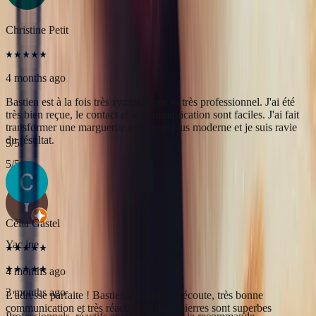
du résultat.
5
/5
Yac ine
3 months ago
Professionnels, réactifs et sympathiques, je recommande.
5
/5