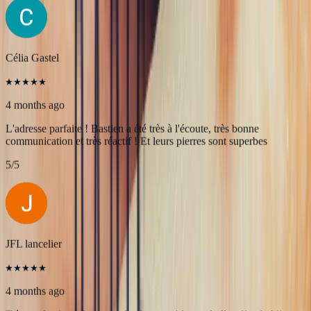
Une très belle rencontre autour d'une belle Pierre, merci à Bastien et
François pour leur accueil! A très bientôt pour l'achat de nouvelles
pierres!
5
/5
Célia Gastel
4 months ago
L'adresse parfaite ! Bastien a été très à l'écoute, très bonne
communication et très réactif ! Et leurs pierres sont superbes
5
/5