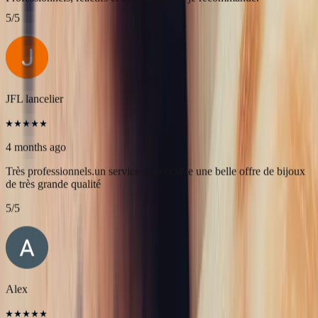
Célia Gastel
4 months ago
L'adresse parfaite ! Bastien a été très à l'écoute, très bonne
communication et très réactif ! Et leurs pierres sont superbes
5
/5
JFL lancelier
4 months ago
Très professionnels.un service impeccable une belle offre de bijoux
de très grande qualité
5
/5