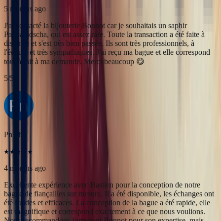
Pn Ph
4 months ago
Excellente expérience avec Bastien pour la conception de notre
bague de fiançailles sur mesure. Il a été disponible, les échanges ont
été fluides et efficaces. La conception de la bague a été rapide, elle
est magnifique et correspond exactement à ce que nous voulions.
Nous recommandons fortement Bonnot pour son expertise, mais
aussi son sens de l'écoute.
5
/5
Alan Cormand