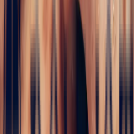
i
Engagement Rings
5 / 5
Home
›
Fine jewelry
›
Engagement Rings
›
Shoulder-Set Ring
with a 1.09ct Rectangle Sapphire