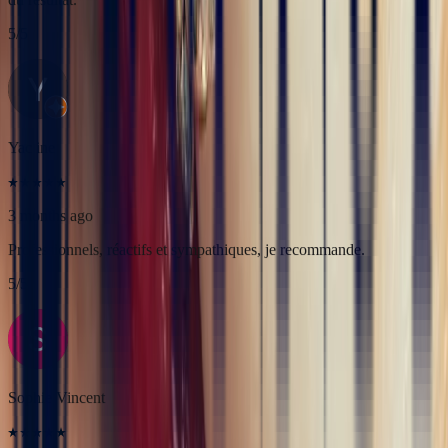
3 months ago
Professionnels, réactifs et sympathiques, je recommande.
5
/5
Sophie Vincent
5 months ago
J'ai contacté la bijouterie Bonnot car je souhaitais un saphir
Padparadscha, qui est assez rare. Toute la transaction a été faite à
distance et s'est très bien passée. Ils sont très professionnels, à
l'écoute et très sympathiques. J'ai reçu ma bague et elle correspond
tout à fait à ma demande. Merci beaucoup 😋
5
/5