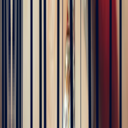
4 months ago
Excellente expérience avec Bastien pour la conception de notre
bague de fiançailles sur mesure. Il a été disponible, les échanges ont
été fluides et efficaces. La conception de la bague a été rapide, elle
est magnifique et correspond exactement à ce que nous voulions.
Nous recommandons fortement Bonnot pour son expertise, mais
aussi son sens de l'écoute.
5
/5
JFL lancelier
4 months ago
Très professionnels.un service impeccable une belle offre de bijoux
de très grande qualité
5
/5