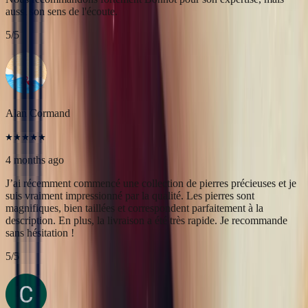
4 months ago
J’ai récemment commencé une collection de pierres précieuses et je
suis vraiment impressionné par la qualité. Les pierres sont
magnifiques, bien taillées et correspondent parfaitement à la
description. En plus, la livraison a été très rapide. Je recommande
sans hésitation !
5
/5
Christine Petit
4 months ago
Bastien est à la fois très sympathique et très professionnel. J'ai été
très bien reçue, le contact et la communication sont faciles. J'ai fait
transformer une marguerite en bague plus moderne et je suis ravie