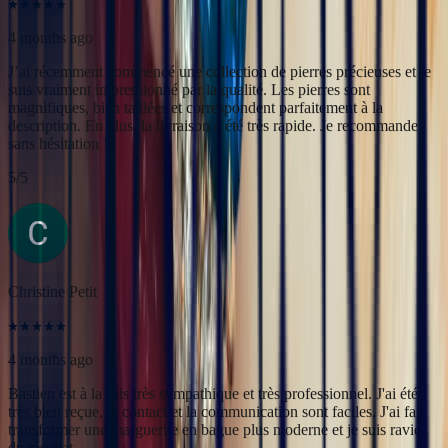
Christine Petit
4 months ago
Bastien est à la fois très sympathique et très professionnel. J'ai été
très bien reçue, le contact et la communication sont faciles. J'ai fait
transformer une marguerite en bague plus moderne et je suis ravie
du résultat.
5
/5
Yac ine