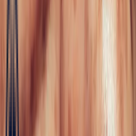
Fine Jewellery
All Fine Jewellery
Engagement
Color Blossom
Mini Color Blossom
Bespoke
Creations
Maison Bonnot
Langue
EN
/
Devise
✦
Studio Bonnot