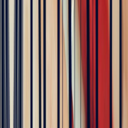
Excellent
Rating based on 79 client reviews
5
/5
Sophie Vincent
5 months ago
J'ai contacté la bijouterie Bonnot car je souhaitais un saphir
Padparadscha, qui est assez rare. Toute la transaction a été faite à
distance et s'est très bien passée. Ils sont très professionnels, à
l'écoute et très sympathiques. J'ai reçu ma bague et elle correspond
tout à fait à ma demande. Merci beaucoup 😋