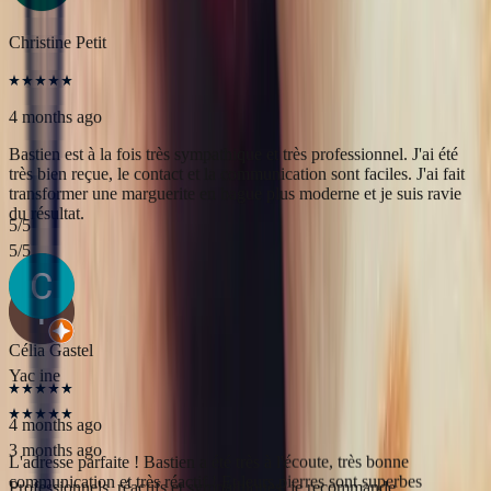
du résultat.
5
/5
Yac ine
3 months ago
Professionnels, réactifs et sympathiques, je recommande.
5
/5