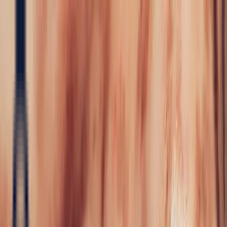
Precious Stones
Precious Stones
All Precious
Stones
Sapphire
Rubies
Emerald
Aquamarine
Alexandrite
Garnet
Sourcin
Fine Jewellery