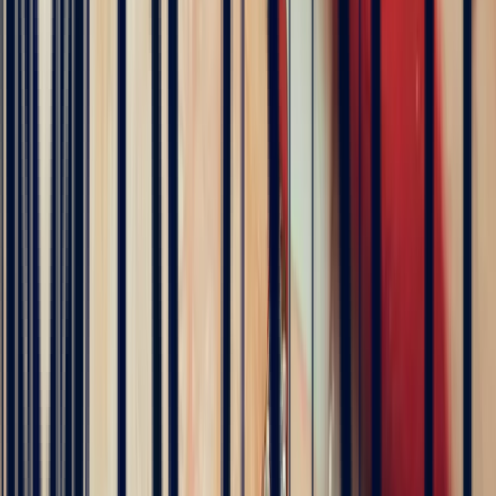
5
/5
Célia Gastel
4 months ago
L'adresse parfaite ! Bastien a été très à l'écoute, très bonne
communication et très réactif ! Et leurs pierres sont superbes
5
/5
Pn Ph