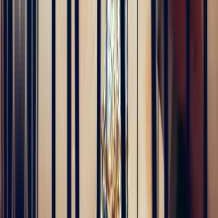
Alan Cormand
4 months ago
J’ai récemment commencé une collection de pierres précieuses et je
suis vraiment impressionné par la qualité. Les pierres sont
magnifiques, bien taillées et correspondent parfaitement à la
description. En plus, la livraison a été très rapide. Je recommande
sans hésitation !
5
/5
Alex