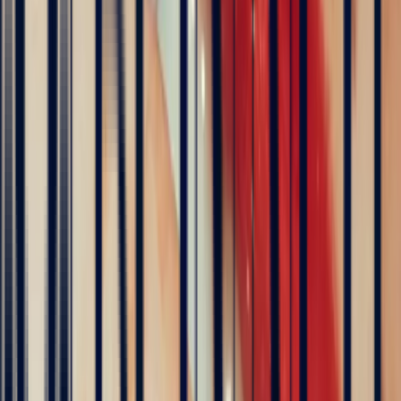
The founder of Bonnot Paris
Discover the story behind his travels, from the selection of
gemstones to the creation of jewellery. A transparent and
inspiring journey, as close as possible to the craft.
Follow his journey here
Explore
Precious Stones
Engagement Rings
Sapphire Engagement
Rings
Emerald Engagement Rings
5
/5
Hundreds of clients around the world trust us