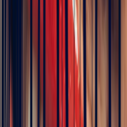
Metal
Choose
Stone
Rectangle Sapphire of 1.09ct
Size
Choose your size
Chat on WhatsApp
Add to cart
Book an appointment
ICA Member Dealer
Bonnot Paris is the only French jeweller to hold
membership of the prestigious international association of
coloured stone dealers
Description