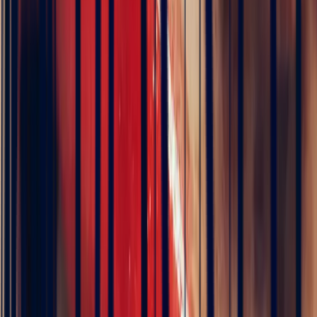
Shoulder-Set Ring with a
1.09ct Rectangle Sapphire
€3,360
VAT 20% included
Pay in 3 interest-free instalments