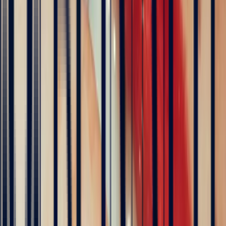
The founder of Bonnot Paris
Discover the story behind his travels, from the selection of
gemstones to the creation of jewellery. A transparent and
inspiring journey, as close as possible to the craft.
Follow his journey here
Explore
Precious Stones
Engagement Rings
Sapphire Engagement
Rings
Emerald Engagement Rings
5
/5