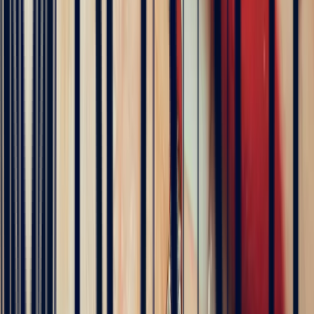
tout à fait à ma demande. Merci beaucoup 😋
5
/5
Célia Gastel
4 months ago
L'adresse parfaite ! Bastien a été très à l'écoute, très bonne
communication et très réactif ! Et leurs pierres sont superbes
5
/5
Pn Ph