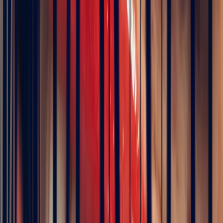
Pay in 3 interest-free instalments
Metal
Choose
Stone
Round Teal Sapphire 2.58ct — Madagascar
Size
Choose your size
Chat on WhatsApp
Add to cart
Book an appointment
ICA Member Dealer
Bonnot Paris is the only French jeweller to hold
membership of the prestigious international association of
coloured stone dealers
Description