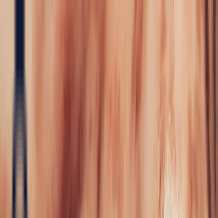
Precious Stones
Precious Stones
All Precious
Stones
Sapphire
Rubies
Emerald
Aquamarine
Alexandrite
Garnet
Sourcin
Fine Jewellery