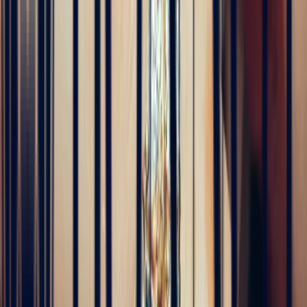
5
/5
Alan Cormand
4 months ago
J’ai récemment commencé une collection de pierres précieuses et je
suis vraiment impressionné par la qualité. Les pierres sont
magnifiques, bien taillées et correspondent parfaitement à la
description. En plus, la livraison a été très rapide. Je recommande
sans hésitation !
5
/5