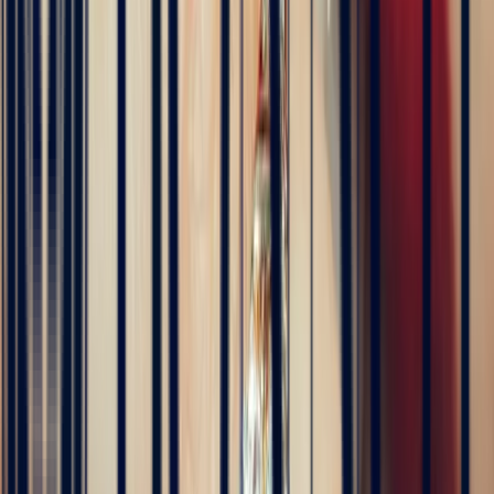
4 months ago
Excellente expérience avec Bastien pour la conception de notre
bague de fiançailles sur mesure. Il a été disponible, les échanges ont
été fluides et efficaces. La conception de la bague a été rapide, elle
est magnifique et correspond exactement à ce que nous voulions.
Nous recommandons fortement Bonnot pour son expertise, mais
aussi son sens de l'écoute.
5
/5
JFL lancelier
4 months ago
Très professionnels.un service impeccable une belle offre de bijoux
de très grande qualité