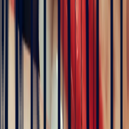
Shoulder-Set Ring in 18k Yellow Gold with 2.58ct Round Teal
Sapphire
engagement rings
Natural, exclusive stones — no middlemen