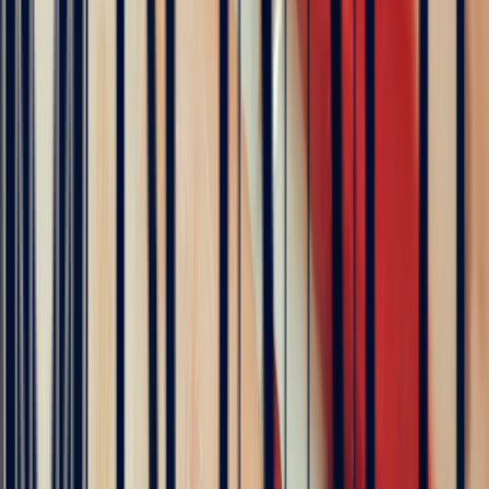
Hundreds of clients around the world trust us
Excellent
Rating based on 79 client reviews
5
/5
Sophie Vincent
5 months ago
J'ai contacté la bijouterie Bonnot car je souhaitais un saphir
Padparadscha, qui est assez rare. Toute la transaction a été faite à
distance et s'est très bien passée. Ils sont très professionnels, à
l'écoute et très sympathiques. J'ai reçu ma bague et elle correspond