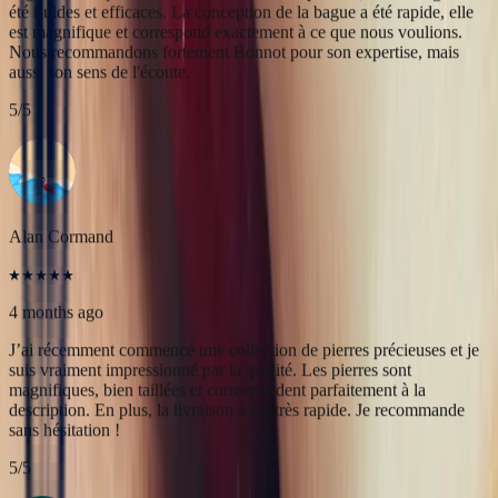
Alan Cormand
4 months ago
J’ai récemment commencé une collection de pierres précieuses et je
suis vraiment impressionné par la qualité. Les pierres sont
magnifiques, bien taillées et correspondent parfaitement à la
description. En plus, la livraison a été très rapide. Je recommande
sans hésitation !
5
/5
Christine Petit
4 months ago