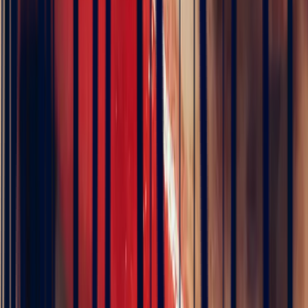
Shoulder-Set Ring in 18k
Yellow Gold with 2.58ct Round
Teal Sapphire
€8,520
VAT 20% included