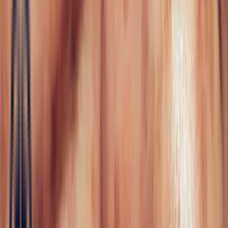
Fine Jewellery
All Fine Jewellery
Engagement
Color Blossom
Mini Color Blossom
Bespoke
Creations
Maison Bonnot
Langue
EN
/
Devise
✦
Studio Bonnot