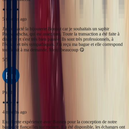
tout à fait à ma demande. Merci beaucoup 😋
5
/5
Pn Ph
4 months ago
Excellente expérience avec Bastien pour la conception de notre
bague de fiançailles sur mesure. Il a été disponible, les échanges ont
été fluides et efficaces. La conception de la bague a été rapide, elle
est magnifique et correspond exactement à ce que nous voulions.
Nous recommandons fortement Bonnot pour son expertise, mais
aussi son sens de l'écoute.
5
/5