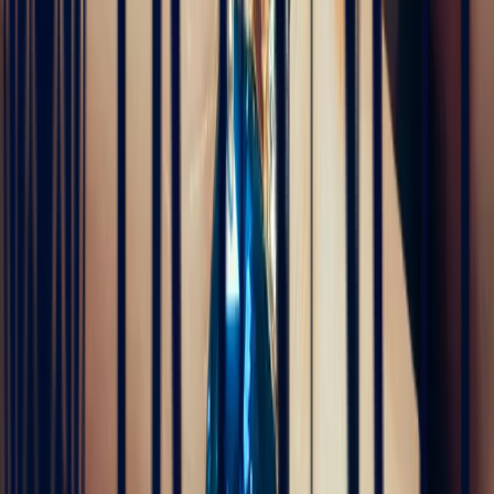
Alex
4 months ago
Une très belle maison qui allie savoir-faire et excellence du service.
L’expérience client est fluide, rapide et d’une grande transparence.
Merci à Bonnot Joaillerie pour cet accompagnement de qualité.
5
/5
Christine Petit
4 months ago
Bastien est à la fois très sympathique et très professionnel. J'ai été
5
/5
très bien reçue, le contact et la communication sont faciles. J'ai fait
transformer une marguerite en bague plus moderne et je suis ravie