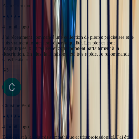
description. En plus, la livraison a été très rapide. Je recommande
sans hésitation !
5
/5
Christine Petit
4 months ago
Bastien est à la fois très sympathique et très professionnel. J'ai été
très bien reçue, le contact et la communication sont faciles. J'ai fait
transformer une marguerite en bague plus moderne et je suis ravie
du résultat.
5
/5