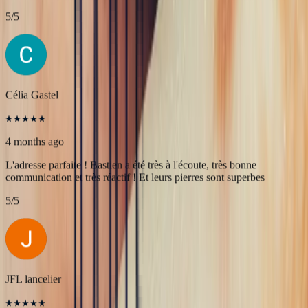
4 months ago
Une très belle rencontre autour d'une belle Pierre, merci à Bastien et
François pour leur accueil! A très bientôt pour l'achat de nouvelles
pierres!
5
/5
Célia Gastel
4 months ago
L'adresse parfaite ! Bastien a été très à l'écoute, très bonne
communication et très réactif ! Et leurs pierres sont superbes
5
/5