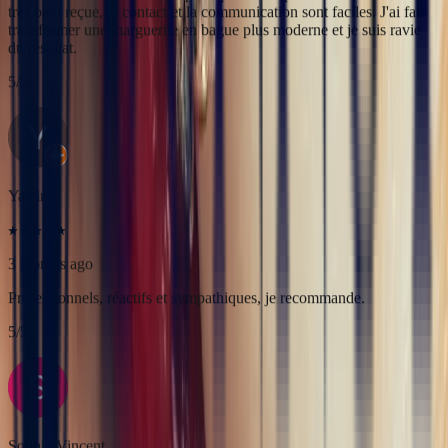
Yac ine
3 months ago
Professionnels, réactifs et sympathiques, je recommande.
5
/5
Sophie Vincent
5 months ago
J'ai contacté la bijouterie Bonnot car je souhaitais un saphir
Padparadscha, qui est assez rare. Toute la transaction a été faite à
distance et s'est très bien passée. Ils sont très professionnels, à
l'écoute et très sympathiques. J'ai reçu ma bague et elle correspond