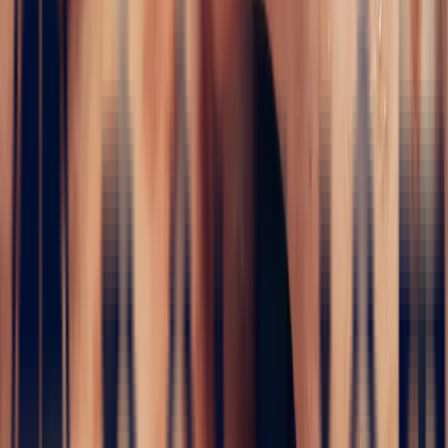
i
Engagement Rings
5 / 5
Home
›
Fine jewelry
›
Engagement Rings
›
Shoulder-Set Ring
in 18k Yellow Gold with 2.58ct Round Teal Sapphire